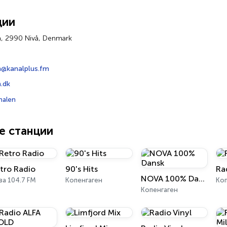
ции
a, 2990 Nivå, Denmark
n@kanalplus.fm
.dk
nalen
е станции
tro Radio
90's Hits
Ra
NOVA 100% Dansk
ва 104.7 FM
Копенгаген
Коп
Копенгаген