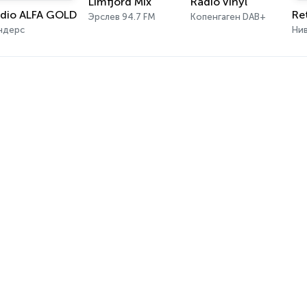
Limfjord Mix
Radio Vinyl
dio ALFA GOLD
Эрслев 94.7 FM
Копенгаген DAB+
ндерс
Ни