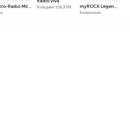
Radio Viva
Retro-Radio Millennium
myROCK Legends Of Rock
Кольдинг 106.3 FM
ва
Копенгаген