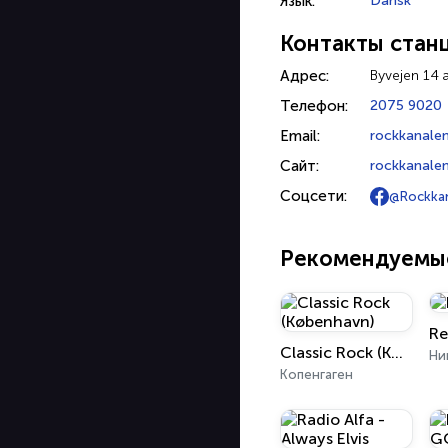
Язык:
Dansk
Контакты стан
Адрес:
Byvejen 14 
Телефон:
2075 9020
Email:
rockkanale
Сайт:
rockkanalen
Соцсети:
@Rockka
Рекомендуемы
Re
Classic Rock (København)
Ни
Копенгаген