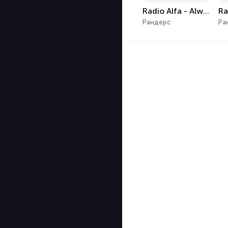
Radio Alfa - Always Elvis
Ra
Рандерс
Ра