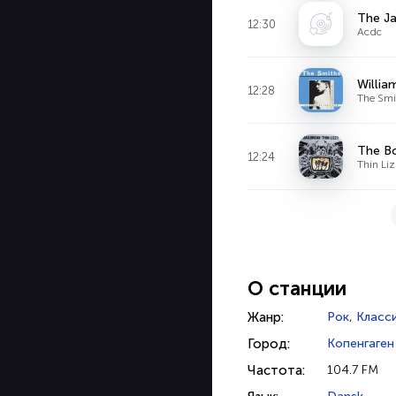
The J
12:30
Acdc
Willia
12:28
The Smi
The Bo
12:24
Thin Li
О станции
Жанр:
Рок
,
Класс
Город:
Копенгаген
Частота:
104.7 FM