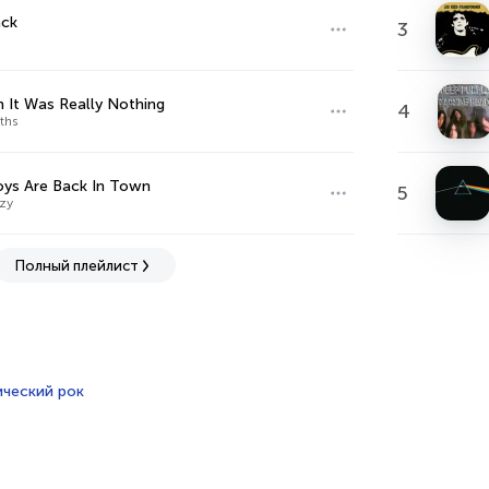
ack
3
m It Was Really Nothing
4
ths
ys Are Back In Town
5
zzy
Полный плейлист
ический рок