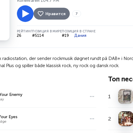
Копенгаген 104.7 FM
Нравится
7
РЕЙТИНГ
ПОЗИЦИЯ В МИРЕ
ПОЗИЦИЯ В СТРАНЕ
26
#5114
#19
Дания
 radiostation, der sender rockmusik døgnet rundt på DAB+ i Nords
l Plus og spiller både klassisk rock, ny rock og dansk rock.
Топ пе
Your Enemy
1
Day
Your Eyes
2
idge