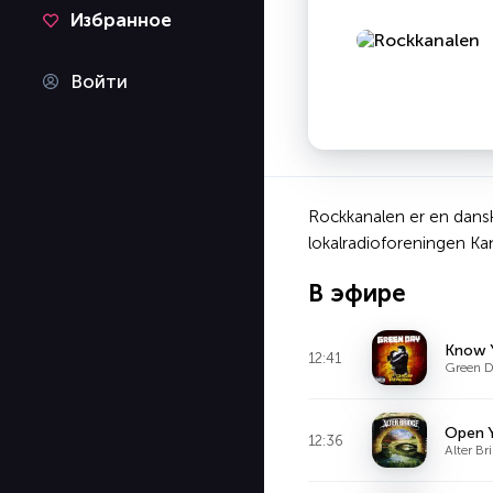
Избранное
Войти
Rockkanalen er en dansk
lokalradioforeningen Kana
В эфире
Know 
12:41
Green 
Open 
12:36
Alter Br