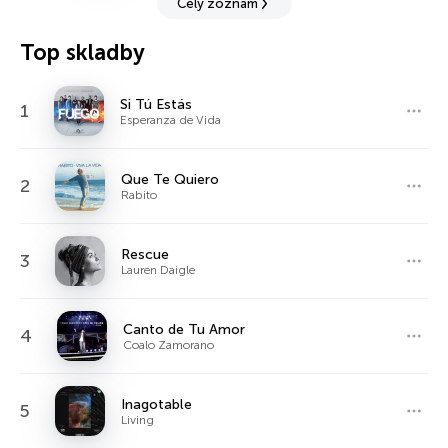
Celý zoznam
Top skladby
Si Tú Estás
1
Esperanza de Vida
Que Te Quiero
2
Rabito
Rescue
3
Lauren Daigle
Canto de Tu Amor
4
Coalo Zamorano
Inagotable
5
Living