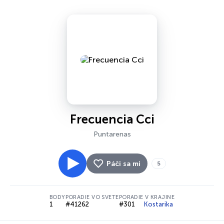
Frecuencia Cci
Puntarenas
Páči sa mi
5
BODY
PORADIE VO SVETE
PORADIE V KRAJINE
1
#41262
#301
Kostarika