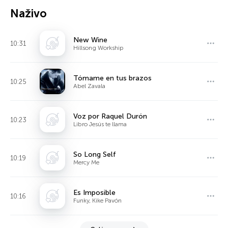
Naživo
New Wine
10:31
Hillsong Workship
Tómame en tus brazos
10:25
Abel Zavala
Voz por Raquel Durón
10:23
Libro Jesús te llama
So Long Self
10:19
Mercy Me
Es Imposible
10:16
Funky, Kike Pavón