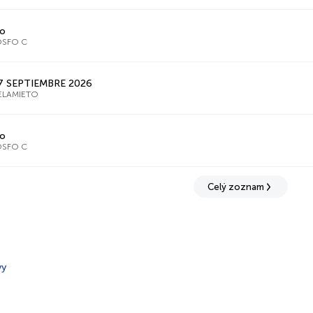
io
FOSFO C
27 SEPTIEMBRE 2026
ELAMIETO
io
FOSFO C
Celý zoznam
vy