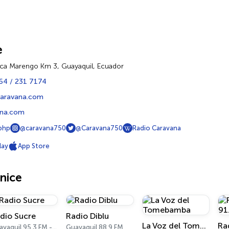
e
ca Marengo Km 3, Guayaquil, Ecuador
64 / 231 7174
caravana.com
ana.com
.php
@caravana750
@Caravana750
Radio Caravana
lay
App Store
nice
dio Sucre
Radio Diblu
La Voz del Tomebamba
Guayaquil 95.3 FM - 700 AM
Guayaquil 88.9 FM