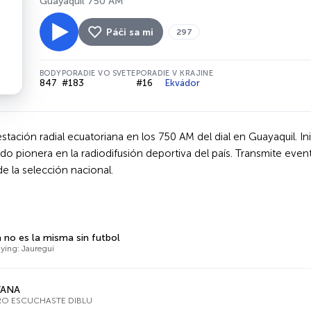
Guayaquil 750 AM
Páči sa mi
297
BODY
PORADIE VO SVETE
PORADIE V KRAJINE
847
#183
#16
Ekvádor
tación radial ecuatoriana en los 750 AM del dial en Guayaquil. In
endo pionera en la radiodifusión deportiva del país. Transmite 
de la selección nacional.
a no es la misma sin futbol
ying: Jauregui
VANA
RO ESCUCHASTE DIBLU