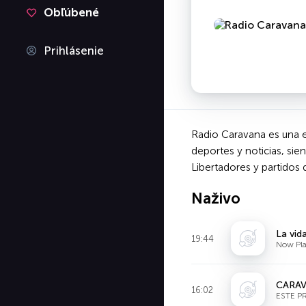
Obľúbené
Prihlásenie
Radio Caravana es una es
deportes y noticias, si
Libertadores y partidos 
Naživo
La vid
19:44
Now Pla
CARA
16:02
ESTE P