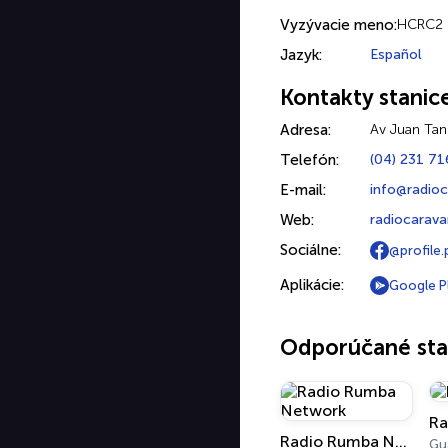
Vyzývacie meno:
HCRC2
Jazyk:
Español
Kontakty stanic
Adresa:
Av Juan Tan
Telefón:
(04) 231 71
E-mail:
info@radio
Web:
radiocarav
Sociálne:
@profile
Aplikácie:
Google P
Odporúčané sta
Ra
Radio Rumba Network