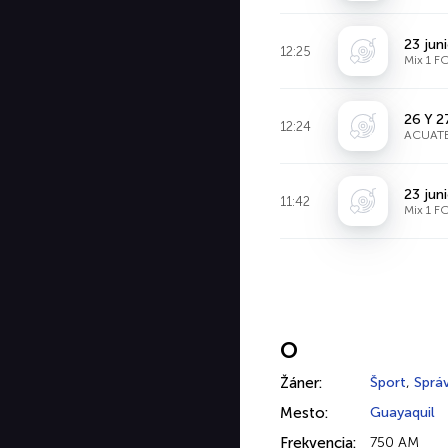
23 jun
12:25
Mix 1 
26 Y 
12:24
ACUAT
23 jun
11:42
Mix 1 
O
Žáner:
Šport
,
Sprá
Mesto:
Guayaquil
Frekvencia:
750 AM