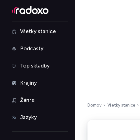
Všetky stanice
Podcasty
Top skladby
Krajiny
Žánre
Domov
Všetky stanice
Jazyky