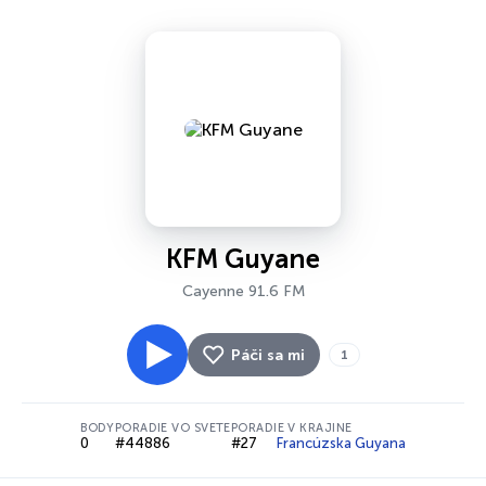
KFM Guyane
Cayenne 91.6 FM
Páči sa mi
1
BODY
PORADIE VO SVETE
PORADIE V KRAJINE
0
#44886
#27
Francúzska Guyana