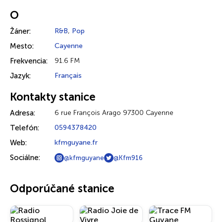
O
Žáner:
R&B
,
Pop
Mesto:
Cayenne
Frekvencia:
91.6 FM
Jazyk:
Français
Kontakty stanice
Adresa:
6 rue François Arago 97300 Cayenne
Telefón:
0594378420
Web:
kfmguyane.fr
Sociálne:
@kfmguyane
@Kfm916
Odporúčané stanice