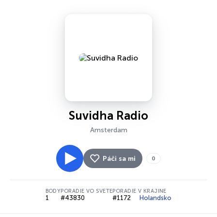
Suvidha Radio
Amsterdam
Páči sa mi
0
BODY
PORADIE VO SVETE
PORADIE V KRAJINE
1
#43830
#1172
Holandsko