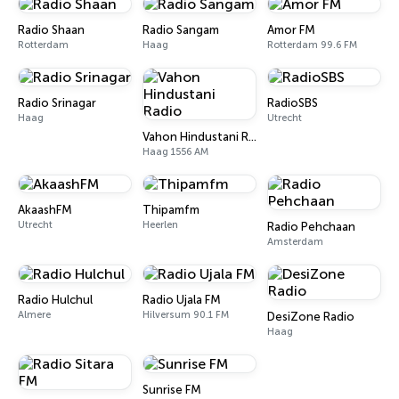
Radio Shaan
Radio Sangam
Amor FM
Rotterdam
Haag
Rotterdam 99.6 FM
Radio Srinagar
RadioSBS
Haag
Utrecht
Vahon Hindustani Radio
Haag 1556 AM
AkaashFM
Thipamfm
Utrecht
Heerlen
Radio Pehchaan
Amsterdam
Radio Hulchul
Radio Ujala FM
Almere
Hilversum 90.1 FM
DesiZone Radio
Haag
Sunrise FM