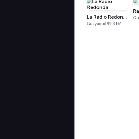
Ra
La Radio Redonda
Qu
Guayaquil 99.3 FM