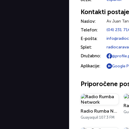
Kontakti postaj
Naslov:
Av Juan Tan
Telefon:
(04) 231 71
E-pošta:
info@radio
Splet:
radiocarav
Družabno:
@profile
Aplikacije:
Google P
Priporočene pos
Ra
Radio Rumba Network
Guayaquil 107.3 FM