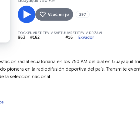
Guayaquil 750 AM
Všeč mi je
297
TOČKE
UVRSTITEV V SVETU
UVRSTITEV V DRŽAVI
863
#182
#16
Ekvador
tación radial ecuatoriana en los 750 AM del dial en Guayaquil. In
endo pionera en la radiodifusión deportiva del país. Transmite 
de la selección nacional.
ce