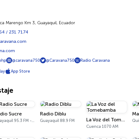
e
ca Marengo Km 3, Guayaquil, Ecuador
64 / 231 7174
caravana.com
ana.com
.php
@caravana750
@Caravana750
Radio Caravana
lay
App Store
taje
dio Sucre
Radio Diblu
Ma
La Voz del Tomebamba
Guayaquil 95.3 FM - 700 AM
Guayaquil 88.9 FM
Qui
Cuenca 1070 AM