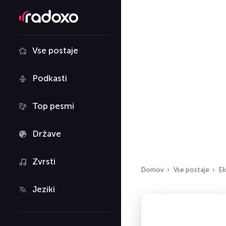
Vse postaje
Podkasti
Top pesmi
Države
Zvrsti
Domov
Vse postaje
E
Jeziki