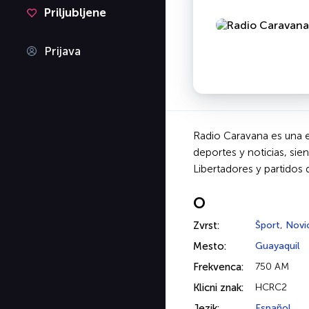
Priljubljene
Prijava
Radio Caravana es una es
deportes y noticias, si
Libertadores y partidos 
O
Zvrst:
Šport
,
Novi
Mesto:
Guayaquil
Frekvenca:
750 AM
Klicni znak:
HCRC2
Jezik:
Español