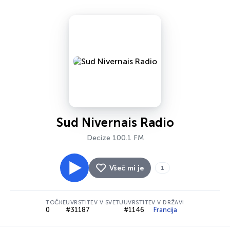
Sud Nivernais Radio
Decize 100.1 FM
Všeč mi je
1
TOČKE
UVRSTITEV V SVETU
UVRSTITEV V DRŽAVI
0
#31187
#1146
Francija