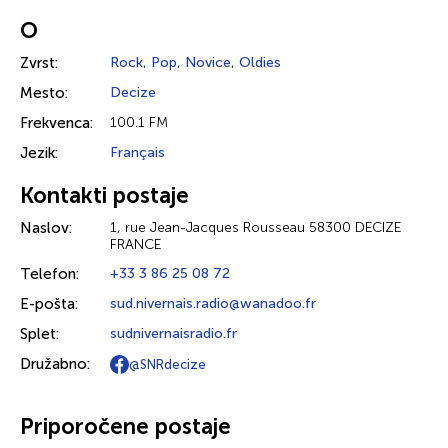
O
Zvrst:
Rock
,
Pop
,
Novice
,
Oldies
Mesto:
Decize
Frekvenca:
100.1 FM
Jezik:
Français
Kontakti postaje
Naslov:
1, rue Jean-Jacques Rousseau 58300 DECIZE
FRANCE
Telefon:
+33 3 86 25 08 72
E-pošta:
sud.nivernais.radio@wanadoo.fr
Splet:
sudnivernaisradio.fr
Družabno:
@SNRdecize
Priporočene postaje