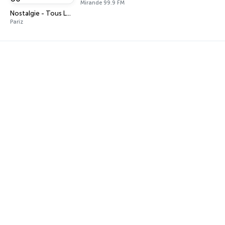
Mirande 99.9 FM
Nostalgie - Tous Les Tubes 80
Pariz