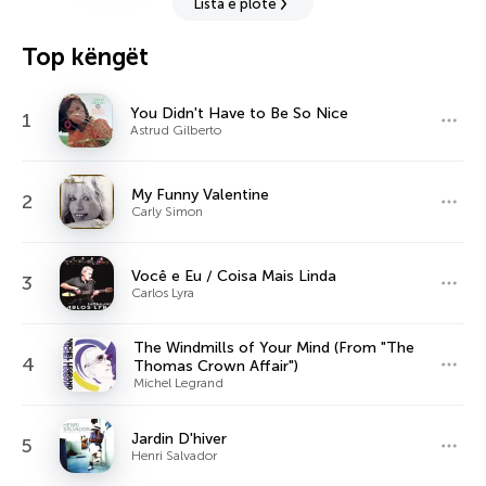
Lista e plotë
Top këngët
You Didn't Have to Be So Nice
1
Astrud Gilberto
My Funny Valentine
2
Carly Simon
Você e Eu / Coisa Mais Linda
3
Carlos Lyra
The Windmills of Your Mind (From "The
4
Thomas Crown Affair")
Michel Legrand
Jardin D'hiver
5
Henri Salvador