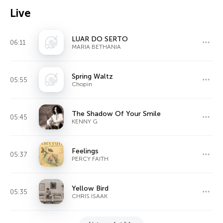
Live
LUAR DO SERTO
06:11
MARIA BETHANIA
Spring Waltz
05:55
Chopin
The Shadow Of Your Smile
05:45
KENNY G
Feelings
05:37
PERCY FAITH
Yellow Bird
05:35
CHRIS ISAAK