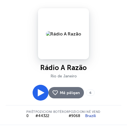
Rádio A Razão
Rio de Janeiro
Më pëlqen
6
PIKËT
POZICIONI BOTËROR
POZICIONI NË VEND
0
#44322
#9068
Brazili