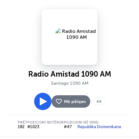
Radio Amistad 1090 AM
Santiago 1090 AM
Më pëlqen
49
PIKËT
POZICIONI BOTËROR
POZICIONI NË VEND
182
#1023
#47
Republika Domenikane