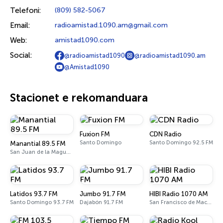
Telefoni:
(809) 582-5067
Email:
radioamistad.1090.am@gmail.com
Web:
amistad1090.com
Social:
@radioamistad1090
@radioamistad1090.am
@Amistad1090
Stacionet e rekomanduara
Fuxion FM
CDN Radio
Santo Domingo
Santo Domingo 92.5 FM
Manantial 89.5 FM
San Juan de la Maguana 89.5 FM
Latidos 93.7 FM
Jumbo 91.7 FM
HIBI Radio 1070 AM
Santo Domingo 93.7 FM
Dajabón 91.7 FM
San Francisco de Macorís 1070 AM