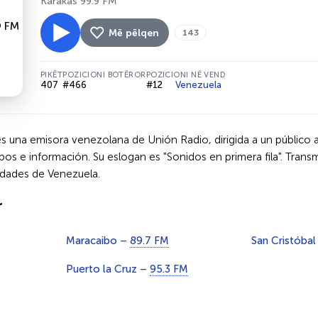
Karakas 99.9 FM
Më pëlqen
143
PIKËT
POZICIONI BOTËROR
POZICIONI NË VEND
407
#466
#12
Venezuela
 es una emisora venezolana de Unión Radio, dirigida a un públic
pos e información. Su eslogan es "Sonidos en primera fila". Tran
iudades de Venezuela.
r
Maracaibo –
89.7 FM
San Cristóba
Puerto la Cruz –
95.3 FM