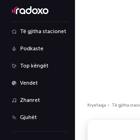
Të gjitha stacionet
Podkaste
Top këngët
Vendet
Zhanret
Kryefaqja
Të gjitha stac
Gjuhët