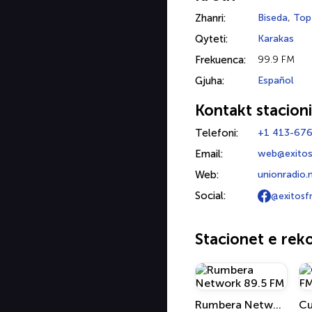
Zhanri:
Biseda
,
Top
Qyteti:
Karakas
Frekuenca:
99.9 FM
Gjuha:
Español
Kontakt stacioni
Telefoni:
+1 413-67
Email:
web@exito
Web:
unionradio.n
Social:
@exitosf
Stacionet e re
Rumbera Network 89.5 FM
Cu