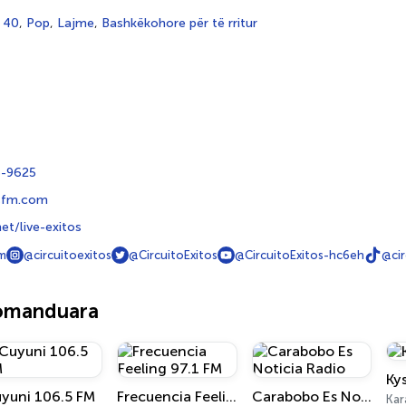
 40
,
Pop
,
Lajme
,
Bashkëkohore për të rritur
6-9625
sfm.com
et/live-exitos
m
@circuitoexitos
@CircuitoExitos
@CircuitoExitos-hc6eh
@cir
komanduara
Ky
yuni 106.5 FM
Frecuencia Feeling 97.1 FM
Carabobo Es Noticia Radio
Kar