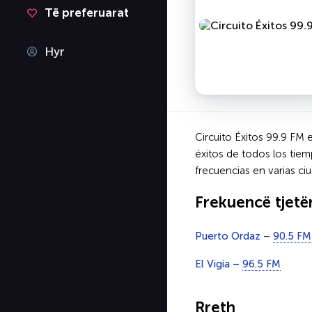
Të preferuarat
Hyr
Circuito Éxitos 99.9 FM
éxitos de todos los tiem
frecuencias en varias c
Frekuencë tjetë
Puerto Ordaz –
90.5 FM
El Vigía –
96.5 FM
Rreth