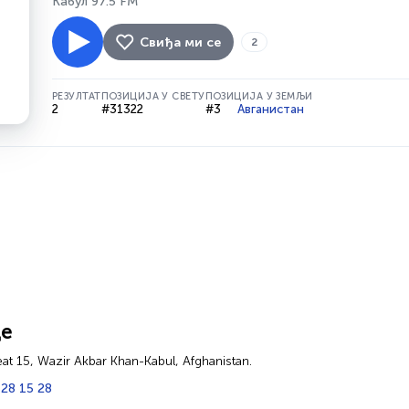
Кабул 97.5 FM
Свиђа ми се
2
РЕЗУЛТАТ
ПОЗИЦИЈА У СВЕТУ
ПОЗИЦИЈА У ЗЕМЉИ
2
#31322
#3
Авганистан
це
eat 15, Wazir Akbar Khan-Kabul, Afghanistan.
 28 15 28