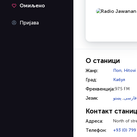
Омиљено
Пријава
О станици
Жанр:
Поп
,
Hitovi
Град:
Кабул
Фреквенција:
97.5 FM
Језик:
پښتو
,
فارسی
Контакт стани
Адреса:
North of str
Телефон:
+93 (0) 799