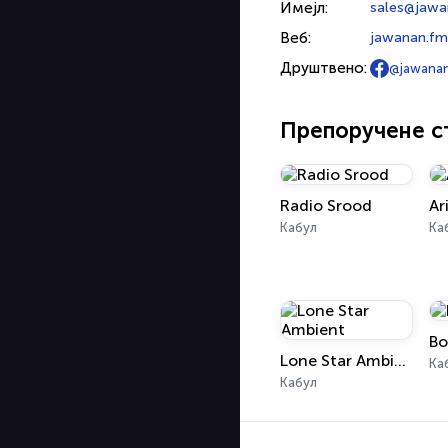
Имејл:
sales@jawa
Веб:
jawanan.fm
Друштвено:
@jawana
Препоручене с
Radio Srood
Ar
Кабул
Ка
Bo
Lone Star Ambient
Ка
Кабул