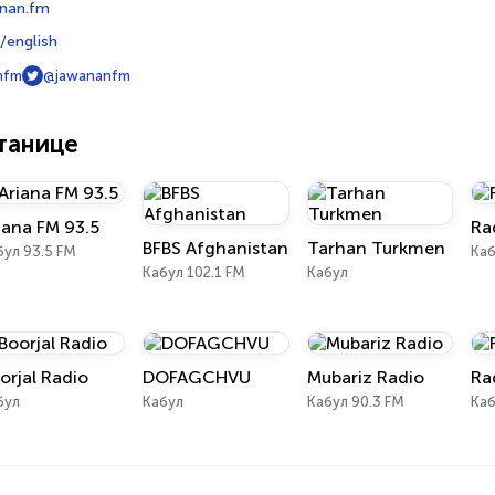
nan.fm
/english
nfm
@jawananfm
танице
iana FM 93.5
Ra
BFBS Afghanistan
Tarhan Turkmen
бул 93.5 FM
Каб
Кабул 102.1 FM
Кабул
orjal Radio
DOFAGCHVU
Mubariz Radio
Ra
бул
Кабул
Кабул 90.3 FM
Ка