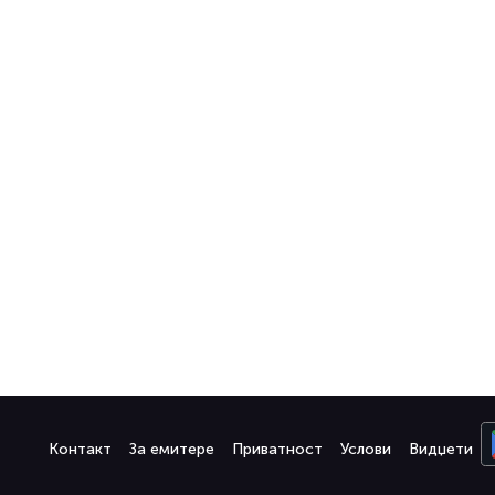
Контакт
За емитере
Приватност
Услови
Видџети