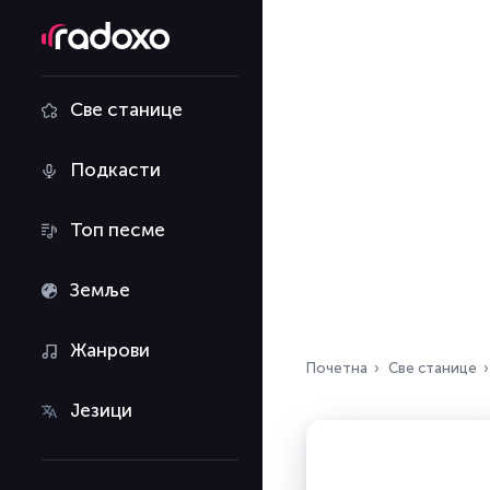
Све станице
Подкасти
Топ песме
Земље
Жанрови
Почетна
Све станице
Језици