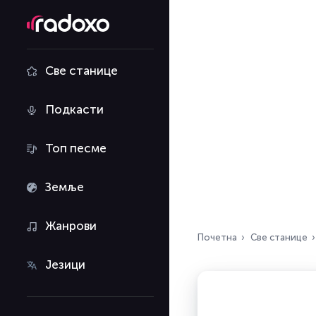
Све станице
Подкасти
Топ песме
Земље
Жанрови
Почетна
Све станице
Језици