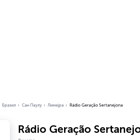
Бразил
Сан Паулу
Лимејра
Rádio Geração Sertanejona
Rádio Geração Sertanej