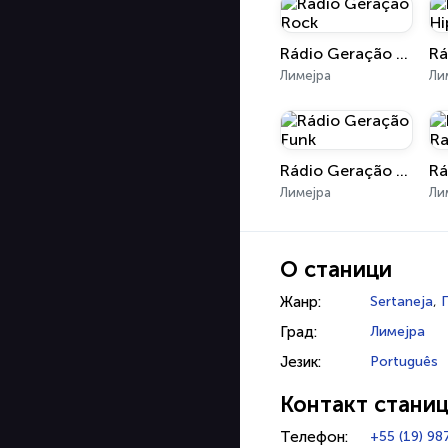
Rádio Geração Rock
Лимејра
Ли
Rádio Geração Funk
Лимејра
Ли
О станици
Жанр:
Sertaneja
,
Град:
Лимејра
Језик:
Português
Контакт стани
Телефон:
+55 (19) 9