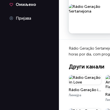
Омиљено
Пријава
Rádio Geração Sertanejon
horas por dia, com prog
Други канали
Rádio Geração in Love
Лимејра
Ли