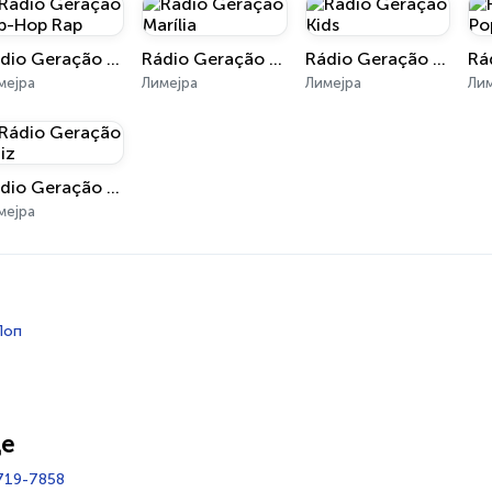
Rádio Geração Hip-Hop Rap
Rádio Geração Marília
Rádio Geração Kids
мејра
Лимејра
Лимејра
Ли
Rádio Geração Raiz
мејра
Поп
це
8719-7858