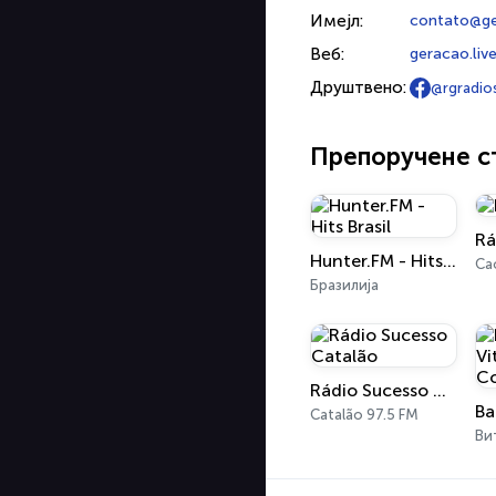
Имејл:
contato@ge
Веб:
geracao.liv
Друштвено:
@rgradio
Препоручене с
Rá
Hunter.FM - Hits Brasil
Са
Бразилија
Rádio Sucesso Catalão
Catalão 97.5 FM