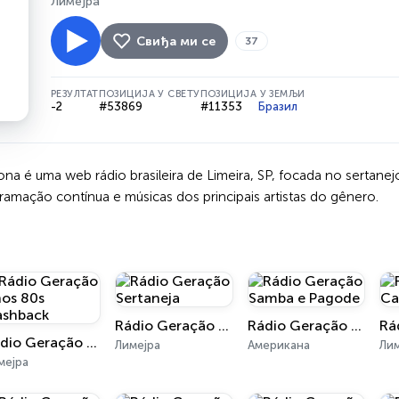
Лимејра
Свиђа ми се
37
РЕЗУЛТАТ
ПОЗИЦИЈА У СВЕТУ
ПОЗИЦИЈА У ЗЕМЉИ
-2
#53869
#11353
Бразил
a é uma web rádio brasileira de Limeira, SP, focada no sertanejo 
ramação contínua e músicas dos principais artistas do gênero.
Rádio Geração Sertaneja
Rádio Geração Samba e Pagode
Rádio Geração Anos 80s Flashback
Лимејра
Американа
Ли
мејра