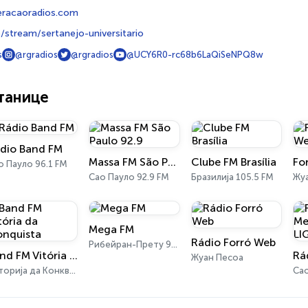
racaoradios.com
e/stream/sertanejo-universitario
s
@rgradios
@rgradios
@UCY6R0-rc68b6LaQiSeNPQ8w
танице
dio Band FM
Massa FM São Paulo 92.9
Clube FM Brasília
о Пауло 96.1 FM
Сао Пауло 92.9 FM
Бразилија 105.5 FM
Жу
Mega FM
Rádio Forró Web
Рибейран-Прету 92.3 FM
Band FM Vitória da Conquista
Жуан Песоа
Виторија да Конквиста 99.1 FM
Са