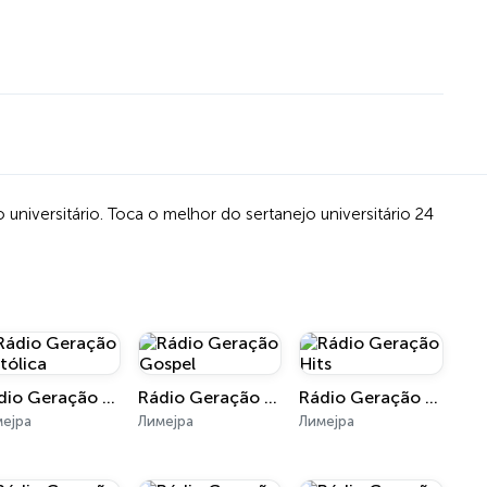
universitário. Toca o melhor do sertanejo universitário 24
Rádio Geração Católica
Rádio Geração Gospel
Rádio Geração Hits
мејра
Лимејра
Лимејра