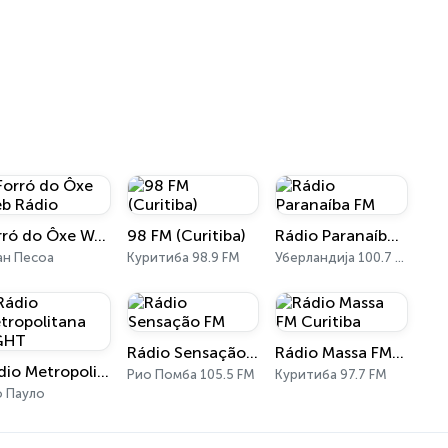
Forró do Ôxe Web Rádio
98 FM (Curitiba)
Rádio Paranaíba FM
ан Песоа
Куритиба 98.9 FM
Уберландија 100.7 FM
Rádio Sensação FM
Rádio Massa FM Curitiba
Rádio Metropolitana LIGHT
Рио Помба 105.5 FM
Куритиба 97.7 FM
о Пауло