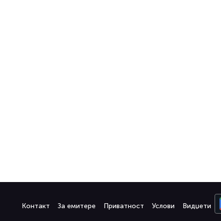
Контакт
За емитере
Приватност
Услови
Видџети