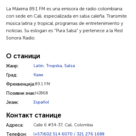
La Máxima 89.1 FM es una emisora de radio colombiana
con sede en Cali, especializada en salsa caleña. Transmite
música latina y tropical, programas de entretenimiento y
noticias. Su eslogan es "Pura Salsa" y pertenece a la Red
Sonora Radio.
О станици
Жанр:
Latin
,
Tropska
,
Salsa
Град:
Кали
Фреквенција:
89.1 FM
Позивни знак:
HJB68
Језик:
Español
Контакт станице
Адреса:
Calle 6 #34-37, Cali, Colombia
Телефон:
(+57)602 514 6070 / 321 276 1688