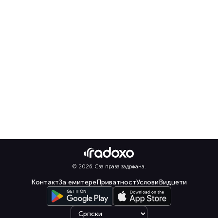
© 2026. Сва права задржана.
Контакт
За емитере
Приватност
Услови
Видџети
Select language