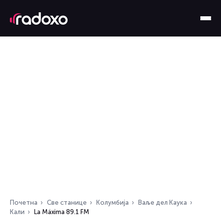
Почетна
Све станице
Колумбија
Ваље дел Каука
Кали
La Máxima 89.1 FM