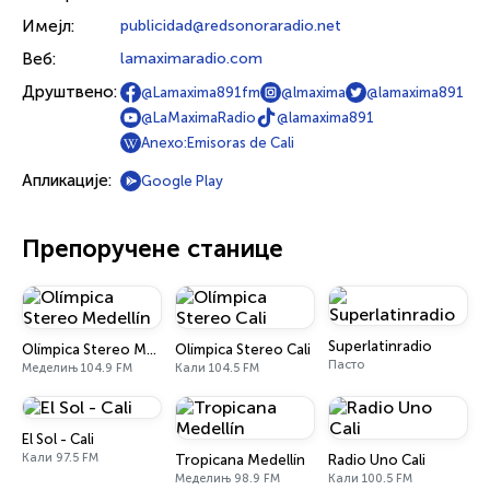
Имејл:
publicidad@redsonoraradio.net
Веб:
lamaximaradio.com
Друштвено:
@Lamaxima891fm
@lmaxima
@lamaxima891
@LaMaximaRadio
@lamaxima891
Anexo:Emisoras de Cali
Апликације:
Google Play
Препоручене станице
Superlatinradio
Olímpica Stereo Medellín
Olímpica Stereo Cali
Пасто
Меделињ 104.9 FM
Кали 104.5 FM
El Sol - Cali
Кали 97.5 FM
Tropicana Medellín
Radio Uno Cali
Меделињ 98.9 FM
Кали 100.5 FM