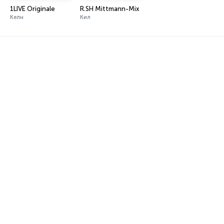
1LIVE Originale
R.SH Mittmann-Mix
Келн
Кил