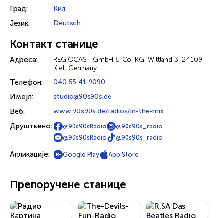
Град:
Кил
Језик:
Deutsch
Контакт станице
Адреса:
REGIOCAST GmbH & Co. KG, Wittland 3, 24109
Kiel, Germany
Телефон:
040 55 41 9090
Имејл:
studio@90s90s.de
Веб:
www.90s90s.de/radios/in-the-mix
Друштвено:
@90s90sRadio
@90s90s_radio
@90s90sRadio
@90s90s_radio
Апликације:
Google Play
App Store
Препоручене станице