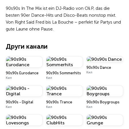
90s90s In The Mix ist ein DJ-Radio von Oli.P, das die
besten 90er Dance-Hits und Disco-Beats nonstop mixt.
Von Right Said Fred bis La Bouche – perfekt für Partys und
gute Laune ohne Pause.
Други канали
90s90s Dance
Кил
90s90s Eurodance
90s90s Sommerhits
Кил
Кил
90s90s - Digital
90s90s Trance
90s90s Boygroups
Кил
Кил
Кил