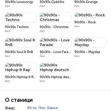
90s90s Lovesongs
90s90s ClubHits
90s90s Grunge
Кил
Кил
Кил
90s90s - Rock
Кил
90s90s Techno
90s90s - Christmas
Кил
Кил
90s90s Soul & RnB
90s90s - Love Parade
90s90s - Mayday
Кил
Кил
Кил
90s90s Hiphop & Rap
90s90s Hiphop deutsch
Кил
Кил
О станици
Жанр:
90-te
,
Поп
,
Dance