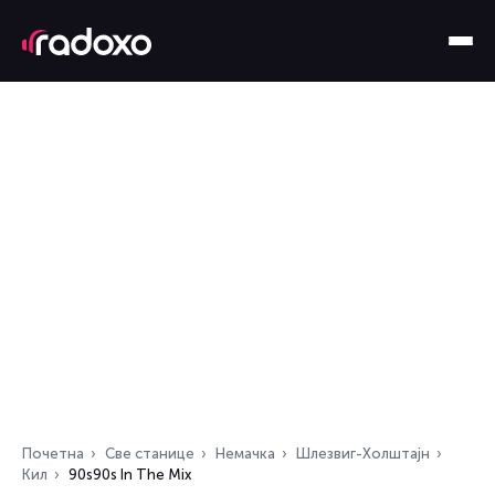
Почетна
Све станице
Немачка
Шлезвиг-Холштајн
Кил
90s90s In The Mix