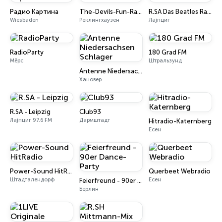
Радио Картина
The-Devils-Fun-Radio
R.SA Das Beatles Radio
Wiesbaden
Реклингхаузен
Лајпциг
RadioParty
180 Grad FM
Мёрс
Штральзунд
Antenne Niedersachsen Schlager
Хановер
R.SA - Leipzig
Club93
Лајпциг 97.6 FM
Дармштадт
Hitradio-Katernberg
Есен
Power-Sound HitRadio
Querbeet Webradio
Штадталендорф
Есен
Feierfreund - 90er Dance-Party
Берлин