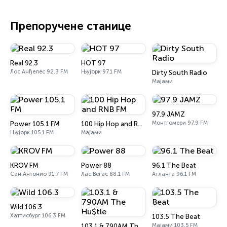
Препоручене станице
Real 92.3
HOT 97
Лос Анђелес 92.3 FM
Њујорк 97.1 FM
Dirty South Radio
Мајами
97.9 JAMZ
Монтгомери 97.9 FM
Power 105.1 FM
100 Hip Hop and RNB FM
Њујорк 105.1 FM
Мајами
KROV FM
Power 88
96.1 The Beat
Сан Антонио 91.7 FM
Лас Вегас 88.1 FM
Атланта 96.1 FM
Wild 106.3
Хаттисбург 106.3 FM
103.5 The Beat
Мајами 103.5 FM
103.1 & 790AM The Hu$tle