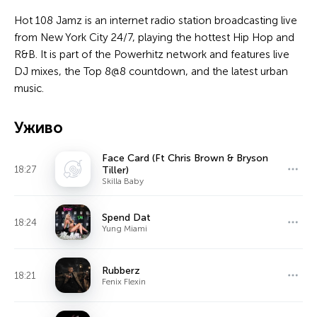
Hot 108 Jamz is an internet radio station broadcasting live
from New York City 24/7, playing the hottest Hip Hop and
R&B. It is part of the Powerhitz network and features live
DJ mixes, the Top 8@8 countdown, and the latest urban
music.
Уживо
Face Card (Ft Chris Brown & Bryson
18:27
Tiller)
Skilla Baby
Spend Dat
18:24
Yung Miami
Rubberz
18:21
Fenix Flexin