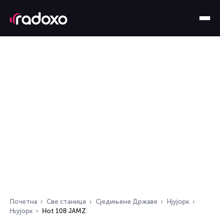
Почетна
Све станице
Сједињене Државе
Нјујорк
Њујорк
Hot 108 JAMZ