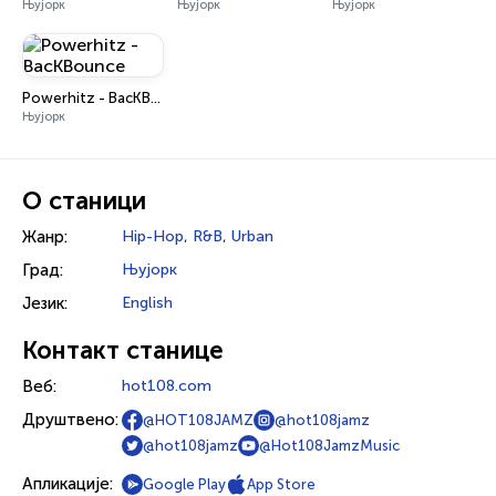
Њујорк
Њујорк
Њујорк
Powerhitz - BacKBounce
Њујорк
О станици
Жанр:
Hip-Hop
,
R&B
,
Urban
Град:
Њујорк
Језик:
English
Контакт станице
Веб:
hot108.com
Друштвено:
@HOT108JAMZ
@hot108jamz
@hot108jamz
@Hot108JamzMusic
Апликације:
Google Play
App Store