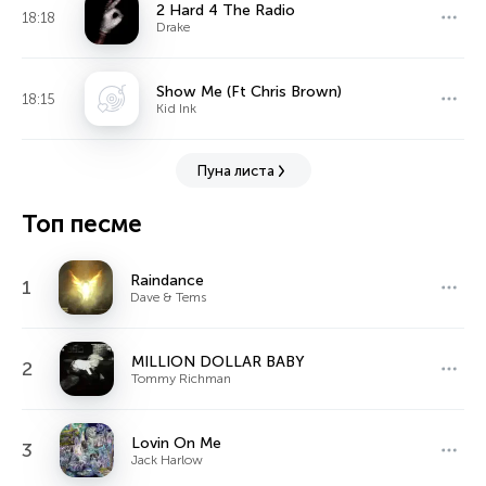
2 Hard 4 The Radio
18:18
Drake
Show Me (Ft Chris Brown)
18:15
Kid Ink
Пуна листа
Топ песме
Raindance
1
Dave & Tems
MILLION DOLLAR BABY
2
Tommy Richman
Lovin On Me
3
Jack Harlow