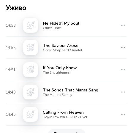
Уживо
He Hideth My Soul
14:58
Quiet Time
The Saviour Arose
14:55
Good Shepherd Quartet
If You Only Knew
14:51
The Enlighteners
The Songs That Mama Sang
14:48
The Mullins Family
Calling From Heaven
14:45
Doyle Lawson & Quicksilver