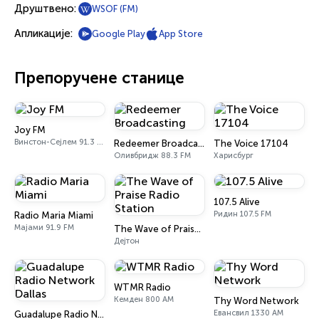
Друштвено:
WSOF (FM)
Апликације:
Google Play
App Store
Препоручене станице
Joy FM
Винстон-Сејлем 91.3 FM
Redeemer Broadcasting
The Voice 17104
Оливбридж 88.3 FM
Харисбург
107.5 Alive
Ридин 107.5 FM
Radio Maria Miami
Мајами 91.9 FM
The Wave of Praise Radio Station
Дејтон
WTMR Radio
Кемден 800 AM
Thy Word Network
Евансвил 1330 AM
Guadalupe Radio Network Dallas