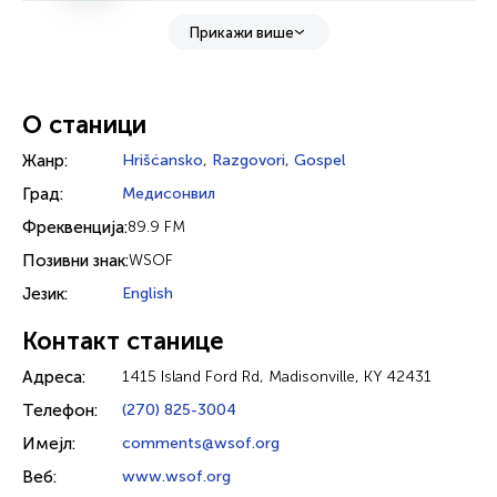
Прикажи више
О станици
Жанр:
Hrišćansko
,
Razgovori
,
Gospel
Град:
Медисонвил
Фреквенција:
89.9 FM
Позивни знак:
WSOF
Језик:
English
Контакт станице
Адреса:
1415 Island Ford Rd, Madisonville, KY 42431
Телефон:
(270) 825-3004
Имејл:
comments@wsof.org
Веб:
www.wsof.org