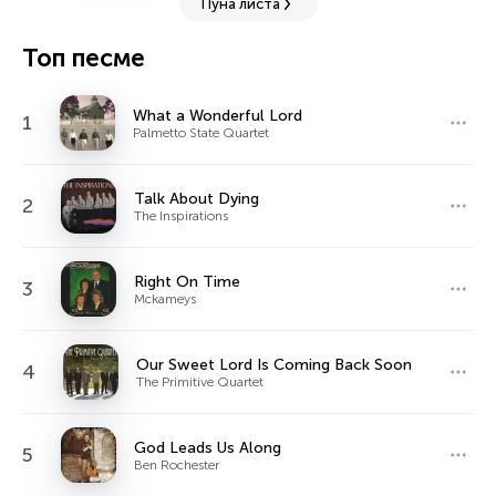
Пуна листа
Топ песме
What a Wonderful Lord
1
Palmetto State Quartet
Talk About Dying
2
The Inspirations
Right On Time
3
Mckameys
Our Sweet Lord Is Coming Back Soon
4
The Primitive Quartet
God Leads Us Along
5
Ben Rochester