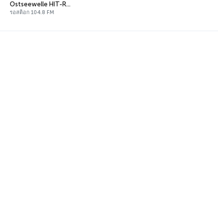
Ostseewelle HIT-RADIO Mecklenburg-Vorpommern
รอสต็อก 104.8 FM