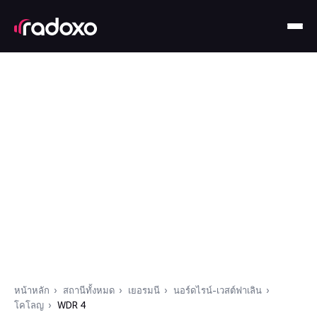
หน้าหลัก
สถานีทั้งหมด
เยอรมนี
นอร์ดไรน์-เวสต์ฟาเลิน
โคโลญ
WDR 4