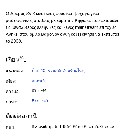
Ο Δρόμος 89.8 είναι ένας μουσικός ψυχαγωγικός
ραδιοφωνικός σταθμός με έδρα την Κηφισιά, που μεταδίδει
τις μεγαλύτερες ελληνικές και ξένες mainstream επιτυχίες.
Ανήκει στον όμιλο Βαρδινογιάννη και ξεκίνησε να εκπέμπει
το 2008.
เกี่ยวกับ
แนวเพลง:
ท็อป 40
,
ร่วมสมัยสำหรับผู้ใหญ่
เมือง:
เอเธนส์
89.8 FM
ความถี่:
Ελληνικά
ภาษา:
ติดต่อสถานี
Βιλτανιώτη 36, 14564 Κάτω Κηφισιά, Greece
ที่อยู่: