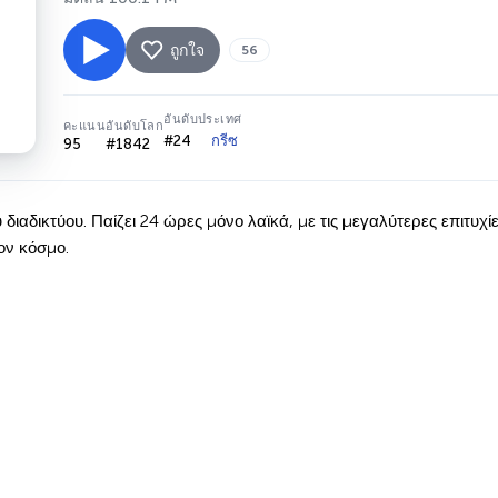
ถูกใจ
56
อันดับประเทศ
คะแนน
อันดับโลก
#24
กรีซ
95
#1842
 διαδικτύου. Παίζει 24 ώρες μόνο λαϊκά, με τις μεγαλύτερες επιτυχίε
ον κόσμο.