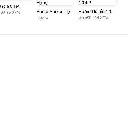
τες 96 FM
Ράδιο Λαϊκός Ηχος
Ράδιο Πιερία 104.2
ธนส์ 96.0 FM
เอเธนส์
คาเทรีนี 104.2 FM