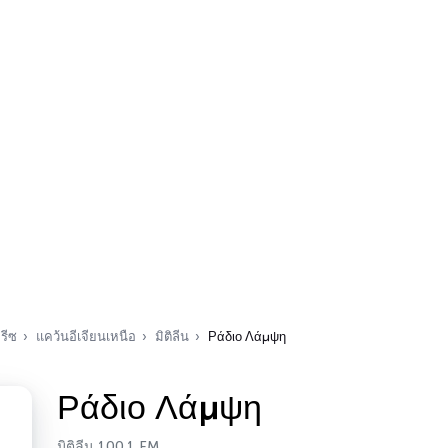
รีซ
แคว้นอีเจียนเหนือ
มิติลีน
Ράδιο Λάμψη
Ράδιο Λάμψη
มิติลีน 100.1 FM