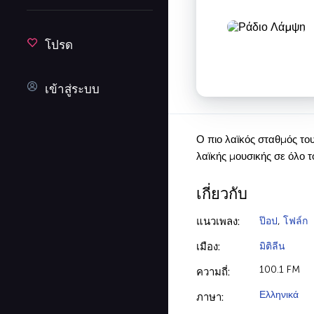
โปรด
เข้าสู่ระบบ
Ο πιο λαϊκός σταθμός του
λαϊκής μουσικής σε όλο τ
เกี่ยวกับ
แนวเพลง:
ป๊อป
,
โฟล์ก
เมือง:
มิติลีน
100.1 FM
ความถี่:
Ελληνικά
ภาษา: