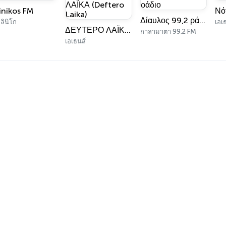
linikos FM
Νό
Δίαυλος 99,2 ράδιο
ลินิโก
เอเ
ΔΕΥΤΕΡΟ ΛΑΪΚΑ (Deftero Laika)
กาลามาตา 99.2 FM
เอเธนส์