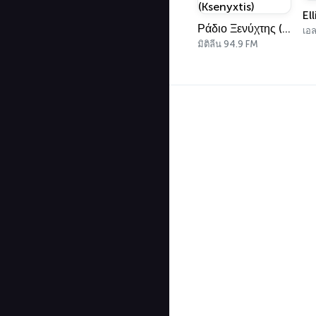
El
Ράδιο Ξενύχτης (Ksenyxtis)
เอล
มิติลีน 94.9 FM