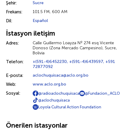
Şehir:
Sucre
Frekans:
101.5 FM, 600 AM
Dil:
Español
İstasyon iletişim
Adres:
Calle Guillermo Loayza Nº 274 esq Vicente
Donoso (Zona Mercado Campesino), Sucre,
Bolivia
Telefon:
+(591-4)6452230, +(591-4)6439597, +591
72877092
E-posta:
aclochuquisaca@aclo.org.bo
Web:
www.aclo.org.bo
Sosyal:
@radioaclochuquisaca
@Fundacion_ACLO
@aclochuquisaca
Loyola Cultural Action Foundation
Önerilen istasyonlar