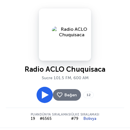
Radio ACLO Chuquisaca
Sucre 101.5 FM, 600 AM
Beğen
12
PUAN
DÜNYA SIRALAMASI
ÜLKE SIRALAMASI
19
#6565
#79
Bolivya