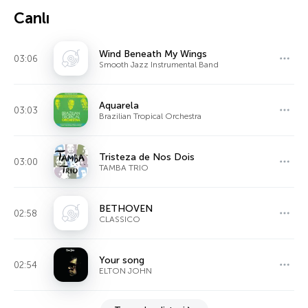
Canlı
Wind Beneath My Wings
03:06
Smooth Jazz Instrumental Band
Aquarela
03:03
Brazilian Tropical Orchestra
Tristeza de Nos Dois
03:00
TAMBA TRIO
BETHOVEN
02:58
CLASSICO
Your song
02:54
ELTON JOHN