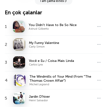
Tam çalma listesi
En çok çalanlar
You Didn't Have to Be So Nice
1
Astrud Gilberto
My Funny Valentine
2
Carly Simon
Você e Eu / Coisa Mais Linda
3
Carlos Lyra
The Windmills of Your Mind (From "The
4
Thomas Crown Affair")
Michel Legrand
Jardin D'hiver
5
Henri Salvador