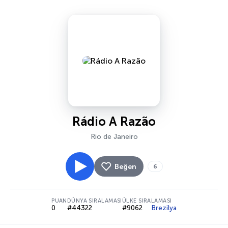
Rádio A Razão
Rio de Janeiro
Beğen
6
PUAN
DÜNYA SIRALAMASI
ÜLKE SIRALAMASI
0
#44322
#9062
Brezilya