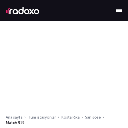
Ana sayfa
Tüm istasyonlar
Kosta Rika
San José
Match 919