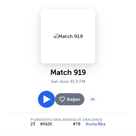
Match 919
San José 91.9 FM
Beğen
28
PUAN
DÜNYA SIRALAMASI
ÜLKE SIRALAMASI
23
#5626
#78
Kosta Rika