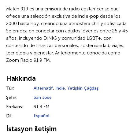
Match 919 es una emisora de radio costarricense que
ofrece una selección exclusiva de indie-pop desde los
2000 hasta hoy, creando una atmósfera chill y sofisticada.
Se enfoca en conectar con adultos jóvenes entre 25 y 45
años, incluyendo DINKS y comunidad LGBT+, con
contenido de finanzas personales, sostenibilidad, viajes,
tecnología y bienestar. Anteriormente conocida como
Zoom Radio 91.9 FM.
Hakkında
Tür:
Alternatif
,
Indie
,
Yetişkin Çağdaş
Şehir:
San José
Frekans:
91.9 FM
Dil:
Español
İstasyon iletişim