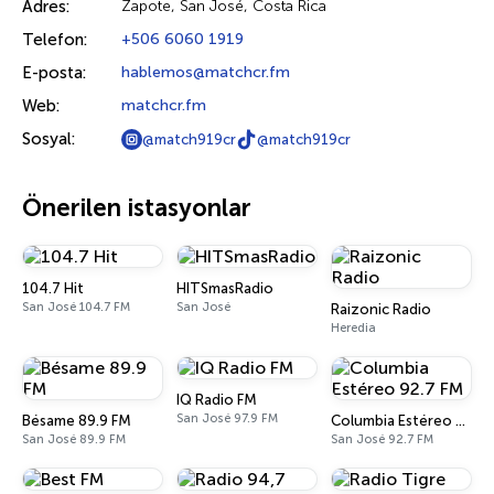
Adres:
Zapote, San José, Costa Rica
Telefon:
+506 6060 1919
E-posta:
hablemos@matchcr.fm
Web:
matchcr.fm
Sosyal:
@match919cr
@match919cr
Önerilen istasyonlar
104.7 Hit
HITSmasRadio
San José 104.7 FM
San José
Raizonic Radio
Heredia
IQ Radio FM
San José 97.9 FM
Bésame 89.9 FM
Columbia Estéreo 92.7 FM
San José 89.9 FM
San José 92.7 FM