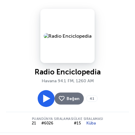
Radio Enciclopedia
Havana 94.1 FM, 1260 AM
Beğen
41
PUAN
DÜNYA SIRALAMASI
ÜLKE SIRALAMASI
21
#6026
#15
Küba