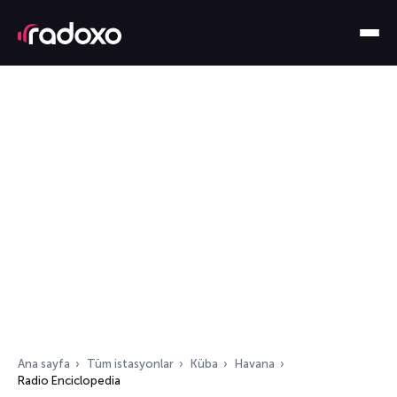
Ana sayfa
Tüm istasyonlar
Küba
Havana
Radio Enciclopedia