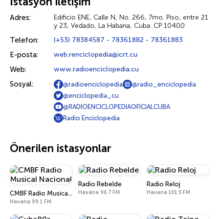
İstasyon iletişim
Adres:
Edificio ENE, Calle N, No. 266, 7mo. Piso, entre 21
y 23, Vedado, La Habana, Cuba. CP 10400
Telefon:
(+53) 78384587 - 78361882 - 78361883
E-posta:
web.renciclopedia@icrt.cu
Web:
www.radioenciclopedia.cu
Sosyal:
@radioenciclopedia
@radio_enciclopedia
@enciclopedia_cu
@RADIOENCICLOPEDIAOFICIALCUBA
Radio Enciclopedia
Önerilen istasyonlar
Radio Rebelde
Radio Reloj
Havana 96.7 FM
Havana 101.5 FM
CMBF Radio Musical Nacional
Havana 99.1 FM