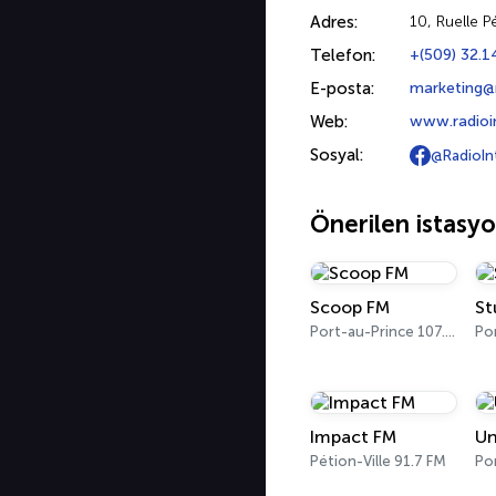
Adres:
10, Ruelle P
Telefon:
+(509) 32.1
E-posta:
marketing@
Web:
www.radioi
Sosyal:
@RadioIn
Önerilen istasyo
Scoop FM
St
Port-au-Prince 107.7 FM
Po
Impact FM
Un
Pétion-Ville 91.7 FM