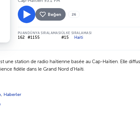
Cap-Haïtien 93.1 FM
Beğen
26
PUAN
DÜNYA SIRALAMASI
ÜLKE SIRALAMASI
162
#1155
#15
Haiti
st une station de radio haïtienne basée au Cap-Haïtien. Elle dif
dience fidèle dans le Grand Nord d'Haïti.
p
,
Haberler
n