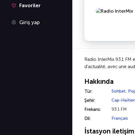
Favoriler
Giriş yap
Radio InterMix 93.1 FM e
d'actualité, avec une au
Hakkında
Tür:
Sohbet
,
Po
Şehir:
Cap-Haïtie
Frekans:
93.1 FM
Dil:
Français
İstasyon iletişim