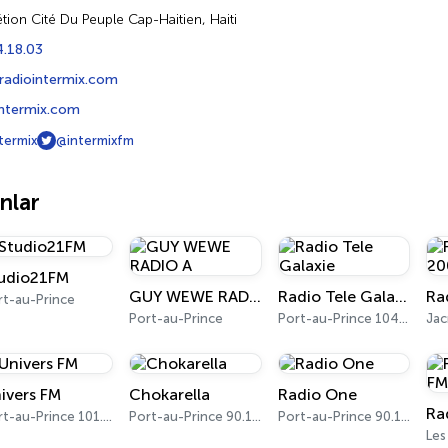
étion Cité Du Peuple Cap-Haitien, Haiti
4.18.03
radiointermix.com
ntermix.com
termix
@intermixfm
nlar
udio21FM
GUY WEWE RADIO A
Radio Tele Galaxie
rt-au-Prince
Port-au-Prince
Port-au-Prince 104.5 FM
Jac
ivers FM
Chokarella
Radio One
Ra
Port-au-Prince 101.3 FM
Port-au-Prince 90.1 FM
Port-au-Prince 90.1 FM
Les