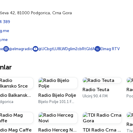
ševa 42, 81000 Podgorica, Crna Gora
4 389
g.me
.me
me
@elmagradio
@UCbgtLU8LWDglim2cbRtGIdA
Elmag RTV
nlar
Radio Teuta
Ra
Radio Balkansko Srce
Radio Bijelo Polje
Ulcinj 90.4 FM
Pod
dgorica
Bijelo Polje 101.1 FM, 105.8 FM
Ra
dio Mag Caffe
Radio Herceg Novi
TDI Radio Crna Gora
Tiv