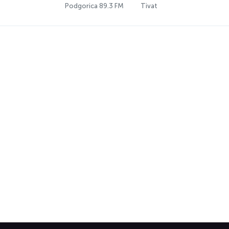
Podgorica 89.3 FM
Tivat