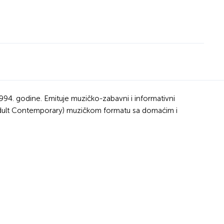
994. godine. Emituje muzičko-zabavni i informativni
Adult Contemporary) muzičkom formatu sa domaćim i