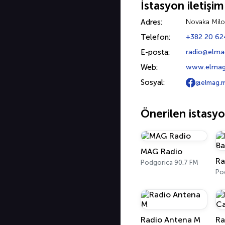
İstasyon iletişim
Adres:
Novaka Milo
Telefon:
+382 20 62
E-posta:
radio@elma
Web:
www.elmag
Sosyal:
@elmag.
Önerilen istasyo
MAG Radio
Podgorica 90.7 FM
Po
Radio Antena M
Ra