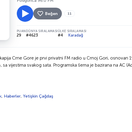
Podgorica 96.0 FM
Beğen
11
PUAN
DÜNYA SIRALAMASI
ÜLKE SIRALAMASI
29
#4623
#4
Karadağ
apija Crne Gore je prvi privatni FM radio u Crnoj Gori, osnovan 1
 sa vijestima svakog sata. Programska šema je bazirana na AC (
k
,
Haberler
,
Yetişkin Çağdaş