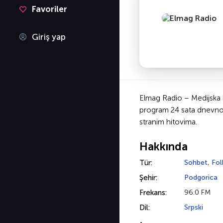
Favoriler
Giriş yap
Elmag Radio – Medijska k
program 24 sata dnevno,
stranim hitovima.
Hakkında
Tür:
Sohbet
,
Fol
Şehir:
Podgorica
Frekans:
96.0 FM
Dil:
Srpski