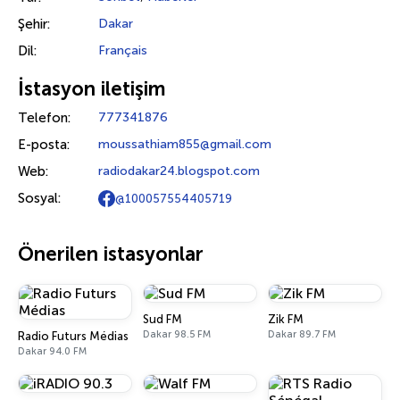
Şehir:
Dakar
Dil:
Français
İstasyon iletişim
Telefon:
777341876
E-posta:
moussathiam855@gmail.com
Web:
radiodakar24.blogspot.com
Sosyal:
@100057554405719
Önerilen istasyonlar
Sud FM
Zik FM
Dakar 98.5 FM
Dakar 89.7 FM
Radio Futurs Médias
Dakar 94.0 FM