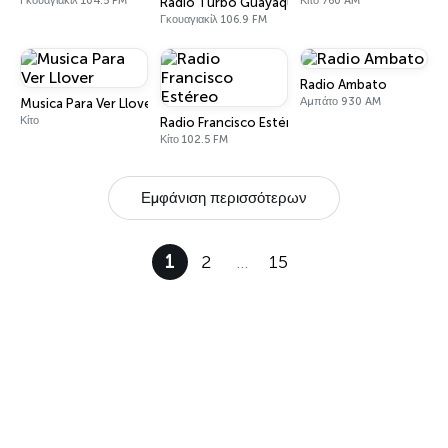
Γκουαγιακίλ 104.5 FM
Κίτο 760 AM
Radio Turbo Guayaquil
Γκουαγιακίλ 106.9 FM
Radio Ambato
Αμπάτο 930 AM
Musica Para Ver Llover
Κίτο
Radio Francisco Estéreo
Κίτο 102.5 FM
Εμφάνιση περισσότερων
1
2
…
15