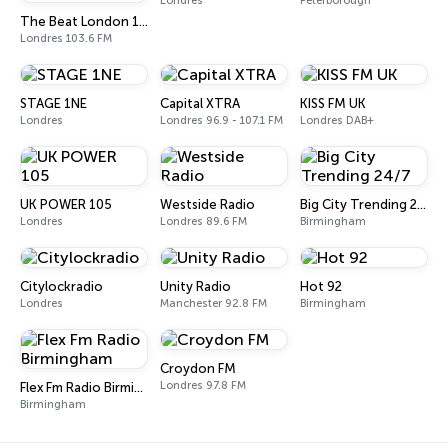
Londres
Peterborough
The Beat London 103.6 FM
Londres 103.6 FM
STAGE 1NE
Capital XTRA
KISS FM UK
Londres
Londres 96.9 - 107.1 FM
Londres DAB+
UK POWER 105
Westside Radio
Big City Trending 24/7
Londres
Londres 89.6 FM
Birmingham
Citylockradio
Unity Radio
Hot 92
Londres
Manchester 92.8 FM
Birmingham
Croydon FM
Londres 97.8 FM
Flex Fm Radio Birmingham
Birmingham