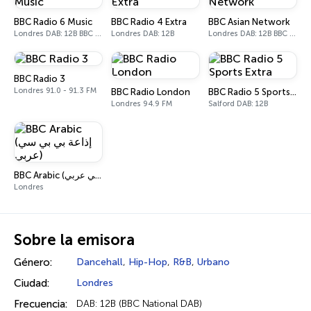
BBC Radio 6 Music
BBC Radio 4 Extra
BBC Asian Network
Londres DAB: 12B BBC National DAB
Londres DAB: 12B
Londres DAB: 12B BBC National DAB
BBC Radio 3
Londres 91.0 - 91.3 FM
BBC Radio London
BBC Radio 5 Sports Extra
Londres 94.9 FM
Salford DAB: 12B
BBC Arabic (إذاعة بي بي سي عربي)
Londres
Sobre la emisora
Género:
Dancehall
,
Hip-Hop
,
R&B
,
Urbano
Ciudad:
Londres
Frecuencia:
DAB: 12B (BBC National DAB)