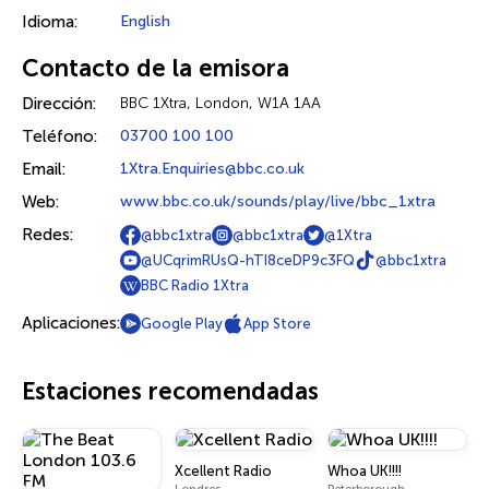
Idioma:
English
Contacto de la emisora
Dirección:
BBC 1Xtra, London, W1A 1AA
Teléfono:
03700 100 100
Email:
1Xtra.Enquiries@bbc.co.uk
Web:
www.bbc.co.uk/sounds/play/live/bbc_1xtra
Redes:
@bbc1xtra
@bbc1xtra
@1Xtra
@UCqrimRUsQ-hTI8ceDP9c3FQ
@bbc1xtra
BBC Radio 1Xtra
Aplicaciones:
Google Play
App Store
Estaciones recomendadas
Xcellent Radio
Whoa UK!!!!