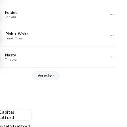
Folded
Kehlani
Pink + White
Frank Ocean
Nasty
Tinashe
Ver más
pital Stratford