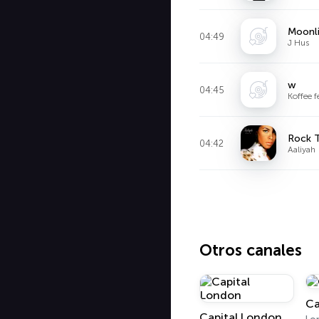
Moonl
04:49
J Hus
w
04:45
Koffee 
Rock 
04:42
Aaliyah
Otros canales
Ca
Capital London