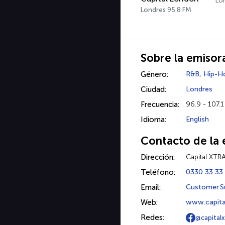
Lo
Londres 95.8 FM
Sobre la emisor
Género:
R&B
,
Hip-H
Ciudad:
Londres
Frecuencia:
96.9 - 107.
Idioma:
English
Contacto de la 
Dirección:
Capital XTR
Teléfono:
0330 33 33
Email:
Customer.S
Web:
www.capita
Redes:
@capitalx