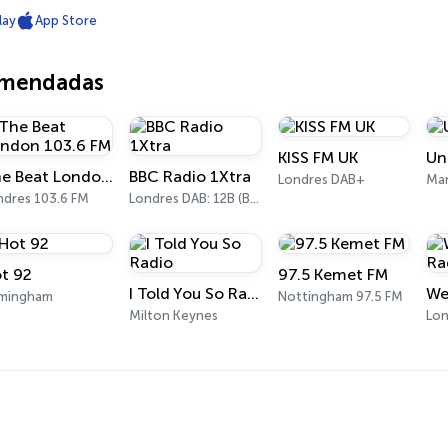
lay
App Store
omendadas
KISS FM UK
Un
The Beat London 103.6 FM
BBC Radio 1Xtra
Londres DAB+
Man
ndres 103.6 FM
Londres DAB: 12B (BBC National DAB)
t 92
97.5 Kemet FM
I Told You So Radio
We
rmingham
Nottingham 97.5 FM
Milton Keynes
Lon