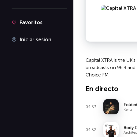
Favoritos
Iniciar sesión
Capital XTRA is the UK's
broadcasts on 96.9 and 
Choice FM.
En directo
Folde
04:53
Kehlani
Body 
04:52
Archite