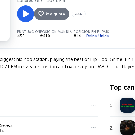
Londres 96.9 - 107.1 FM
Me gusta
246
PUNTUACIÓN
POSICIÓN MUNDIAL
POSICIÓN EN EL PAÍS
455
#410
#14
Reino Unido
 biggest hip hop station, playing the best of Hip Hop, Grime, Rn
107.1 FM in Greater London and nationally on DAB, Global Player
Top can
d
1
Groove
2
chs