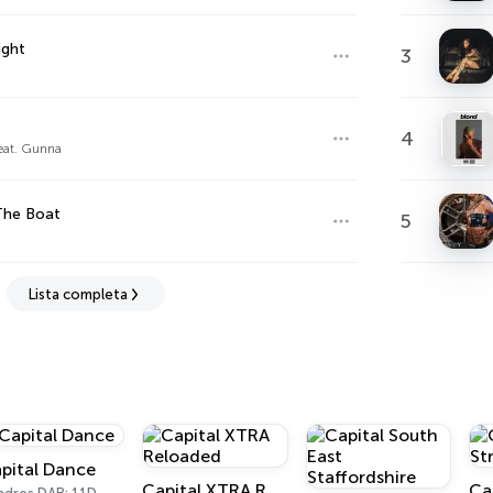
ight
3
4
feat. Gunna
The Boat
5
Lista completa
pital Dance
Capital XTRA Reloaded
Ca