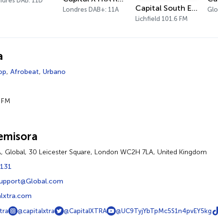
ndres DAB: 11D
Capital South East Staffordshire
Londres DAB+: 11A
Glo
Lichfield 101.6 FM
a
op
,
Afrobeat
,
Urbano
1 FM
emisora
A, Global, 30 Leicester Square, London WC2H 7LA, United Kingdom
 131
upport@Global.com
lxtra.com
tra
@capitalxtra
@CapitalXTRA
@UC9TyjYbTpMc5S1n4pvEY5kg