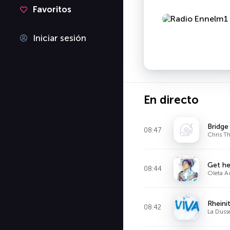
Favoritos
Iniciar sesión
En directo
Bridge
08:47
Chris 
Get he
08:44
Oleta 
Rheini
08:42
La Duss