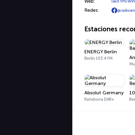
Web:
laut.fm/en
Redes:
@radioe
Estaciones rec
ENERGY Berlin
An
Berlín 103.4 FM
Mú
Absolut Germany
Ratisbona DAB+
Ber