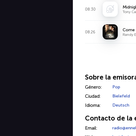
Midnig
08:30
Tony Ca
Come 
08:26
Randy 
Sobre la emisor
Género:
Pop
Ciudad:
Bielefeld
Idioma:
Deutsch
Contacto de la 
Email:
radio@enne