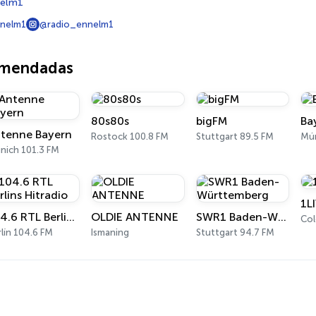
nelm1
nnelm1
@radio_ennelm1
omendadas
80s80s
bigFM
Ba
tenne Bayern
Rostock 100.8 FM
Stuttgart 89.5 FM
Mún
nich 101.3 FM
1L
104.6 RTL Berlins Hitradio
OLDIE ANTENNE
SWR1 Baden-Württemberg
Col
lín 104.6 FM
Ismaning
Stuttgart 94.7 FM