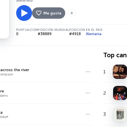
Bielefeld
Me gusta
0
PUNTUACIÓN
POSICIÓN MUNDIAL
POSICIÓN EN EL PAÍS
0
#38889
#4918
Alemania
Top can
 across the river
1
Thompson
re
2
Adams
ta
3
eldorf