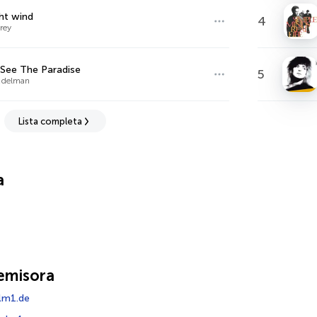
ht wind
4
rey
See The Paradise
5
Edelman
Lista completa
a
emisora
lm1.de