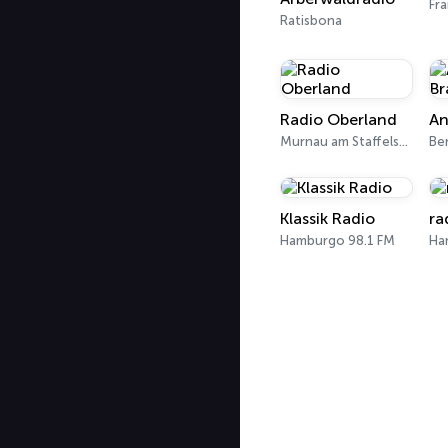
Ratisbona
Radio Oberland
Murnau am Staffelsee 97.5 FM
Ber
Klassik Radio
ra
Hamburgo 98.1 FM
Ha