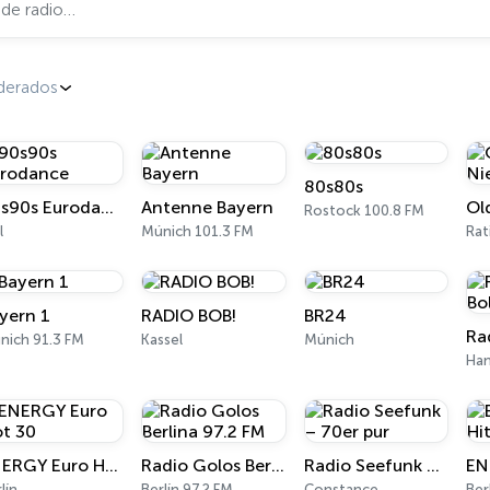
derados
80s80s
90s90s Eurodance
Antenne Bayern
Rostock 100.8 FM
l
Múnich 101.3 FM
Rat
yern 1
RADIO BOB!
BR24
nich 91.3 FM
Kassel
Múnich
Ha
ENERGY Euro Hot 30
Radio Golos Berlina 97.2 FM
Radio Seefunk – 70er pur
lín
Berlín 97.2 FM
Constance
Ber