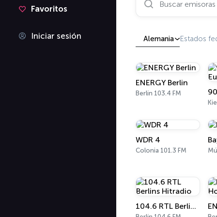
Favoritos
Iniciar sesión
Alemania
Estados fe
ENERGY Berlin
Berlín 103.4 FM
Kie
WDR 4
Ba
Colonia 101.3 FM
Mú
104.6 RTL Berlins Hitradio
Berlín 104.6 FM
Ber