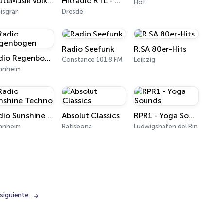
RauteMusik Volksmusik
Hitradio RTL - Oldies
Hof
isgrán
Dresde
Radio Seefunk
R.SA 80er-Hits
Radio Regenbogen
Constance 101.8 FM
Leipzig
nnheim
Radio Sunshine Techno
Absolut Classics
RPR1 - Yoga Sounds
nnheim
Ratisbona
Ludwigshafen del Rin
siguiente