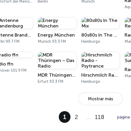
Fráncfort del Meno 89.3 FM
Berlín
Múnich
Aqu
Antenne Brandenburg
Energy München
80s80s In The Mix
lín 99.7 FM
Múnich 93.3 FM
Hamburgo
Ma
dio ffn
nóver 101.9 FM
MDR Thüringen – Das Radio
Hirschmilch Radio - Psytrance
Ma
Erfurt 93.3 FM
Hamburgo
Mostrar más
1
2
…
118
página 