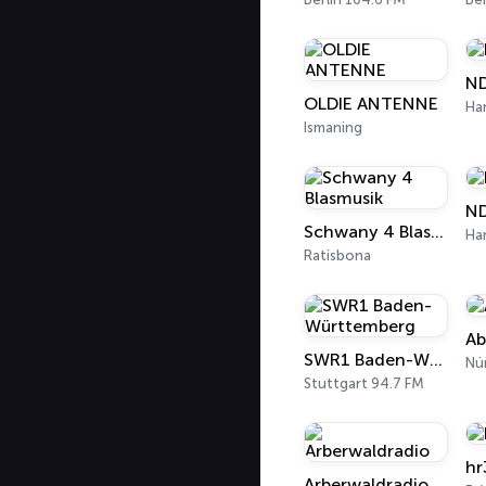
ND
OLDIE ANTENNE
Ha
Ismaning
ND
Schwany 4 Blasmusik
Ha
Ratisbona
Ab
SWR1 Baden-Württemberg
Nú
Stuttgart 94.7 FM
hr
Arberwaldradio