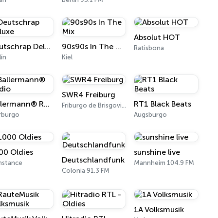
Absolut HOT
Deutschrap Deluxe
90s90s In The Mix
Ratisbona
lín
Kiel
SWR4 Freiburg
Ballermann® Radio
RT1 Black Beats
Friburgo de Brisgovia 100.2 FM
rburgo
Augsburgo
00 Oldies
sunshine live
Deutschlandfunk
nstance
Mannheim 104.9 FM
Colonia 91.3 FM
1A Volksmusik