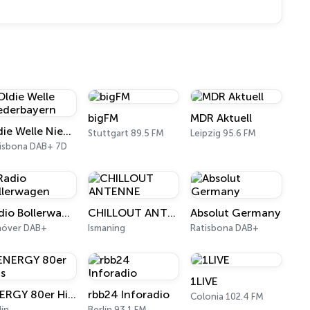
bigFM
MDR Aktuell
Oldie Welle Niederbayern
Stuttgart 89.5 FM
Leipzig 95.6 FM
isbona DAB+ 7D
Radio Bollerwagen
CHILLOUT ANTENNE
Absolut Germany
nóver DAB+
Ismaning
Ratisbona DAB+
1LIVE
ENERGY 80er Hits
rbb24 Inforadio
Colonia 102.4 FM
lín
Berlín 93.1 FM