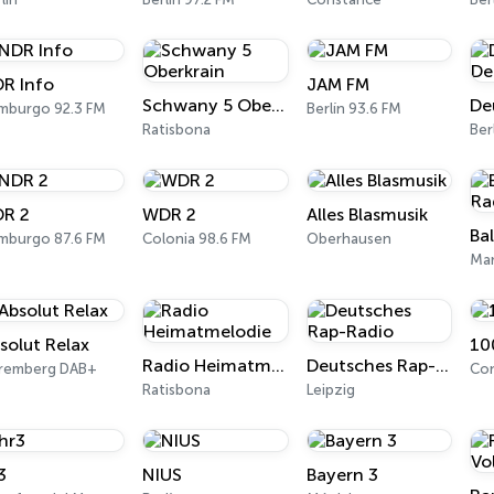
R Info
JAM FM
Schwany 5 Oberkrain
mburgo 92.3 FM
Berlín 93.6 FM
Ratisbona
Ber
R 2
WDR 2
Alles Blasmusik
mburgo 87.6 FM
Colonia 98.6 FM
Oberhausen
Ma
solut Relax
10
Radio Heimatmelodie
Deutsches Rap-Radio
remberg DAB+
Co
Ratisbona
Leipzig
3
NIUS
Bayern 3