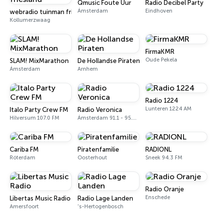
Qmusic Foute Uur
Radio Decibel Party
Ámsterdam
Eindhoven
webradio tuinman friesland
Kollumerzwaag
FirmaKMR
Oude Pekela
SLAM! MixMarathon
De Hollandse Piraten
Ámsterdam
Arnhem
Radio 1224
Lunteren 1224 AM
Italo Party Crew FM
Radio Veronica
Hilversum 107.0 FM
Ámsterdam 91.1 - 95.3 FM
Cariba FM
Piratenfamilie
RADIONL
Róterdam
Oosterhout
Sneek 94.3 FM
Radio Oranje
Enschede
Libertas Music Radio
Radio Lage Landen
Amersfoort
's-Hertogenbosch