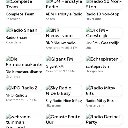
Complete Team
ADM Hardstyle Radio
Radio 10 Non-Stop
Enschede
Assen
Hilversum
Radio Shaan
Róterdam
BNR Nieuwsradio
Urk FM - Geestelijk
Ámsterdam 101.8 FM
Urk
Gigant FM
Echtepiraten
Coevorden 97.3 FM
Hoogeveen
Die Kirmesmusikanten
Groninga
NPO Radio 2
Ámsterdam 92.3 FM
Sky Radio Nice & Easy
Radio Mitsy Bits
Hilversum
Ámsterdam