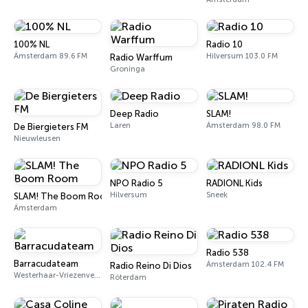
100% NL
Radio 10
Ámsterdam 89.6 FM
Hilversum 103.0 FM
Radio Warffum
Groninga
Deep Radio
SLAM!
Laren
Ámsterdam 98.0 FM
De Biergieters FM
Nieuwleusen
NPO Radio 5
RADIONL Kids
Hilversum
Sneek
SLAM! The Boom Room
Ámsterdam
Radio 538
Barracudateam
Ámsterdam 102.4 FM
Radio Reino Di Dios
Westerhaar-Vriezenveensewijk
Róterdam