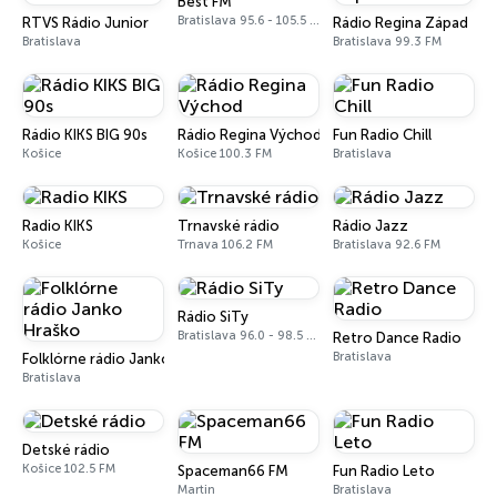
Best FM
Bratislava 95.6 - 105.5 FM
RTVS Rádio Junior
Rádio Regina Západ
Bratislava
Bratislava 99.3 FM
Rádio KIKS BIG 90s
Rádio Regina Východ
Fun Radio Chill
Košice
Košice 100.3 FM
Bratislava
Radio KIKS
Trnavské rádio
Rádio Jazz
Košice
Trnava 106.2 FM
Bratislava 92.6 FM
Rádio SiTy
Bratislava 96.0 - 98.5 FM
Retro Dance Radio
Bratislava
Folklórne rádio Janko Hraško
Bratislava
Detské rádio
Košice 102.5 FM
Spaceman66 FM
Fun Radio Leto
Martin
Bratislava