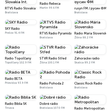
Rádio Rebeca
Martin 99.6 FM
RTVS Radio Slovakia Int.
rusyn FM / русин ФМ
Bratislava
Bratislava
SKY Rádio
Prešov 91.4 FM
RTVS Rádio Pyramída
Rádio Mária Slovensko
Bratislava
Žilina 88.2 FM
Rádio Topoľčany
STVR Radio Střed
Záhorácke rádio
Topoľčany 102.9 FM
Žilina 100.1 FM
Skalica 89.2 FM
Rádio BETA
Prievidza 93.9 FM
Rádio Pohoda 2
Classic Rock Radio
Bratislava
Bratislava
Radio Biblia SK
Dobré rádio
Trnava
Bratislava 107.0 FM
Rádio Metropolitan