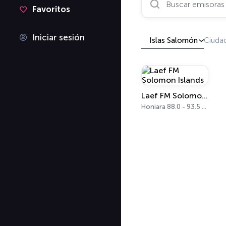
Favoritos
Iniciar sesión
Islas Salomón
Ciuda
Laef FM Solomon Islands
Honiara 88.0 - 93.5 FM