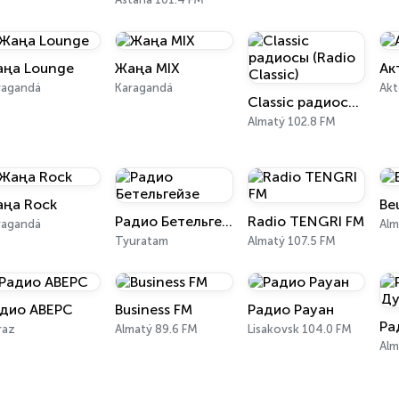
ңа Lounge
Жаңа MIX
Ак
ragandá
Karagandá
Akt
Classic радиосы (Radio Classic)
Almatý 102.8 FM
ңа Rock
Be
Радио Бетельгейзе
Radio TENGRI FM
ragandá
Alm
Tyuratam
Almatý 107.5 FM
дио АВЕРС
Business FM
Радио Рауан
raz
Almatý 89.6 FM
Lisakovsk 104.0 FM
Alm