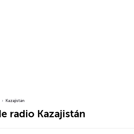
Kazajistán
e radio Kazajistán
dio…