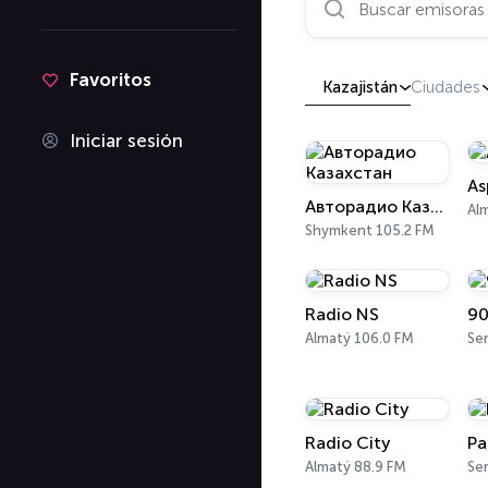
Favoritos
Kazajistán
Ciudades
Iniciar sesión
As
Авторадио Казахстан
Al
Shymkent 105.2 FM
Radio NS
90
Almatý 106.0 FM
Se
Radio City
Ра
Almatý 88.9 FM
Se