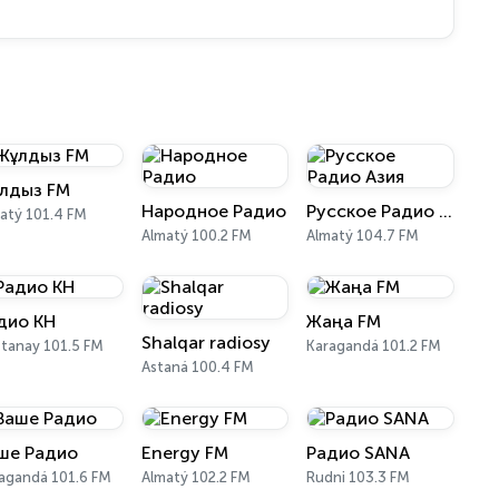
лдыз FM
Народное Радио
Русское Радио Азия
atý 101.4 FM
Almatý 100.2 FM
Almatý 104.7 FM
дио КН
Жаңа FM
Shalqar radiosy
tanay 101.5 FM
Karagandá 101.2 FM
Astaná 100.4 FM
ше Радио
Energy FM
Радио SANA
agandá 101.6 FM
Almatý 102.2 FM
Rudni 103.3 FM