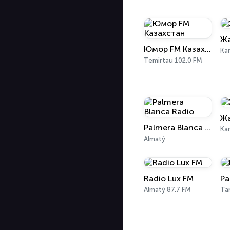
Жа
Юмор FM Казахстан
Ka
Temirtau 102.0 FM
Жа
Palmera Blanca Radio
Ka
Almatý
Radio Lux FM
Ра
Almatý 87.7 FM
Ta