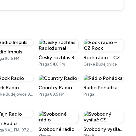
dio Impuls
Český rozhlas Radiožurnál
Rock rádio – CZ Rock
ga 96.6 FM
Praga 94.6 FM
České Budějovice
ck Radio
Country Radio
Rádio Pohádka
České Budějovice 97.3 - 99.7 FM
Praga 89.5 FM
Praga
jn Radio
Svobodné rádio
Svobodný vysílač CS
Praga 94.1 FM, 97.2 FM
Kladno
Plzeň