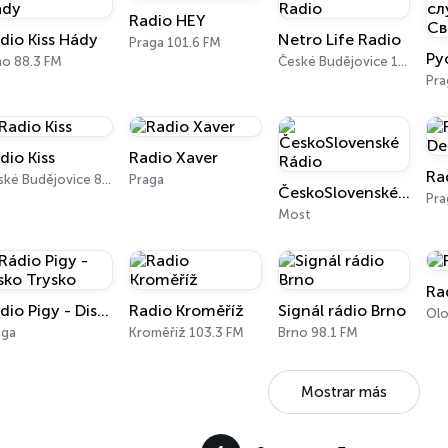
Radio HEY
dio Kiss Hády
Netro Life Radio
Praga 101.6 FM
no 88.3 FM
České Budějovice 100.8 FM
Pra
dio Kiss
Radio Xaver
Ra
České Budějovice 87.8 FM
Praga
ČeskoSlovenské Rádio
Pra
Most
Ra
Rádio Pigy - Disko Trysko
Radio Kroměříž
Signál rádio Brno
Olo
aga
Kroměříž 103.3 FM
Brno 98.1 FM
Mostrar más