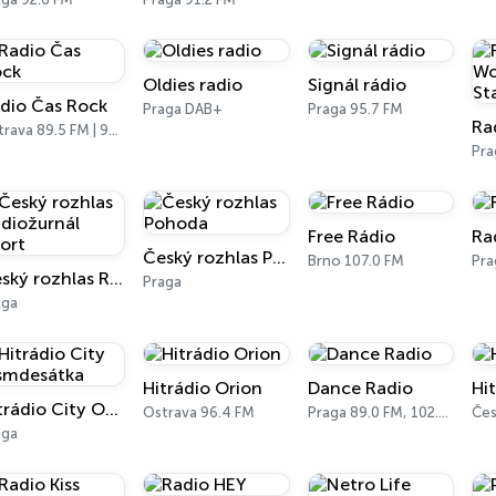
Oldies radio
Signál rádio
dio Čas Rock
Praga DAB+
Praga 95.7 FM
Ostrava 89.5 FM | 99.9 FM
Pra
Free Rádio
Ra
Český rozhlas Pohoda
Brno 107.0 FM
Pra
Český rozhlas Radiožurnál Sport
Praga
aga
Hitrádio Orion
Dance Radio
Hi
Hitrádio City Osmdesátka
Ostrava 96.4 FM
Praga 89.0 FM, 102.9 FM
aga