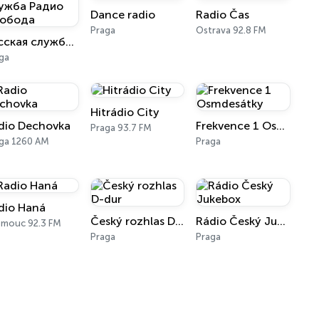
Dance radio
Radio Čas
Praga
Ostrava 92.8 FM
Русская служба Радио Свобода
ga
Hitrádio City
dio Dechovka
Frekvence 1 Osmdesátky
Praga 93.7 FM
ga 1260 AM
Praga
dio Haná
Český rozhlas D-dur
Rádio Český Jukebox
mouc 92.3 FM
Praga
Praga