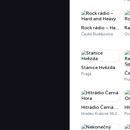
Rock rádio – Hard and Heavy
Ra
České Budějovice
Stanice Hvězda
Praga
Pr
Hitrádio Černá Hora
Hradec Králové 96.2 FM
Pr