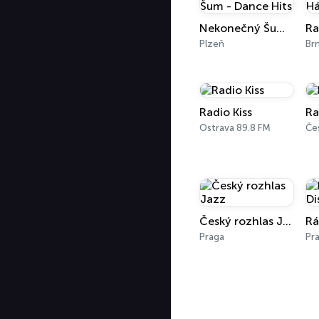
Nekonečný Šum - Dance Hits
Ra
Plzeň
Br
Radio Kiss
Ra
Ostrava 89.8 FM
Český rozhlas Jazz
Praga
Pr