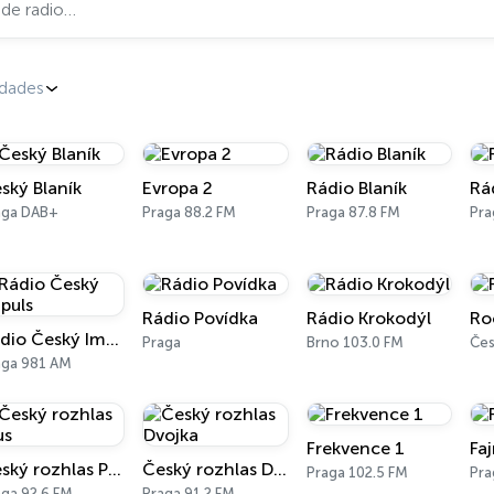
dades
ský Blaník
Evropa 2
Rádio Blaník
Rá
aga DAB+
Praga 88.2 FM
Praga 87.8 FM
Pra
Rádio Povídka
Rádio Krokodýl
Ro
Rádio Český Impuls
Praga
Brno 103.0 FM
aga 981 AM
Frekvence 1
Fa
Český rozhlas Plus
Český rozhlas Dvojka
Praga 102.5 FM
aga 92.6 FM
Praga 91.2 FM