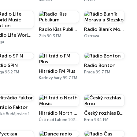
Radio Kiss Publikum
Rádio Blaník Morava a Slezsko
Radio Life World Music Station
Zlín 90.3 FM
Ostrava
ga
dio SPIN
Rádio Bonton
Hitrádio FM Plus
ga 96.2 FM
Praga 99.7 FM
Karlovy Vary 99.7 FM
trádio Faktor
Hitrádio North Music
Český rozhlas Brno
České Budějovice 104.3 FM
Ústí nad Labem 102.8 FM, 106.2 FM
Brno 93.1 FM