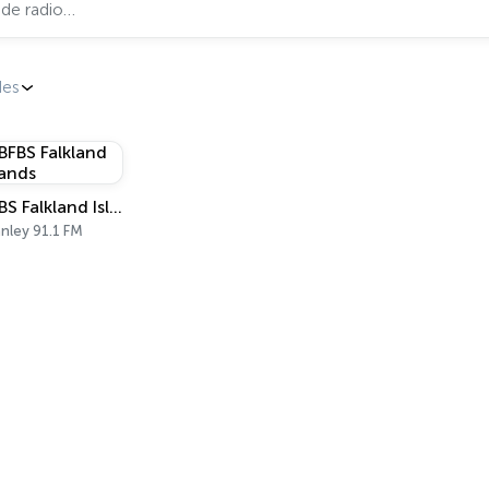
des
BFBS Falkland Islands
nley 91.1 FM