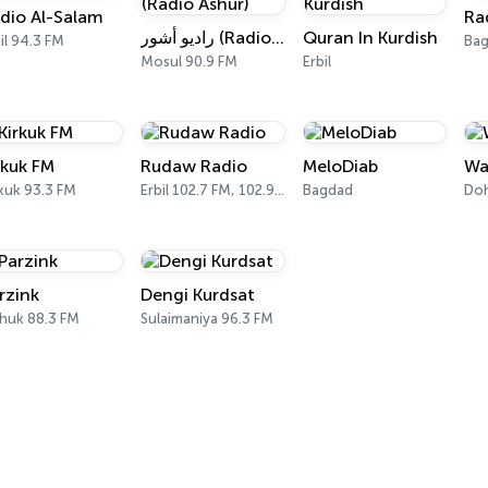
dio Al-Salam
Ra
راديو أشور (Radio Ashur)
Quran In Kurdish
il 94.3 FM
Ba
Mosul 90.9 FM
Erbil
rkuk FM
Rudaw Radio
MeloDiab
Wa
kuk 93.3 FM
Erbil 102.7 FM, 102.9 FM
Bagdad
Do
rzink
Dengi Kurdsat
huk 88.3 FM
Sulaimaniya 96.3 FM