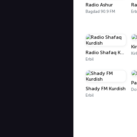
Radio Ashur
Ra
Bagdad 90.9 FM
Erb
Ki
Radio Shafaq Kurdish
Kir
Erbil
Pa
Shady FM Kurdish
Do
Erbil