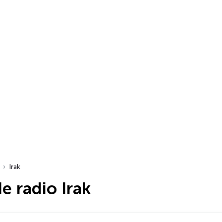
Irak
e radio Irak
dio…