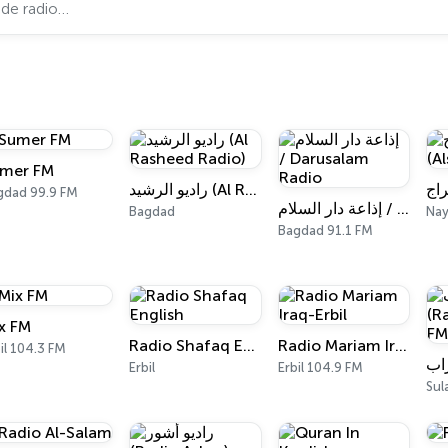
mer FM
راديو الرشيد (Al Rasheed Radio)
gdad 99.9 FM
إذاعة دار السلام / Darusalam Radio
Bagdad
Nay
Bagdad 91.1 FM
x FM
Radio Shafaq English
Radio Mariam Iraq-Erbil
il 104.3 FM
Erbil
Erbil 104.9 FM
Sul