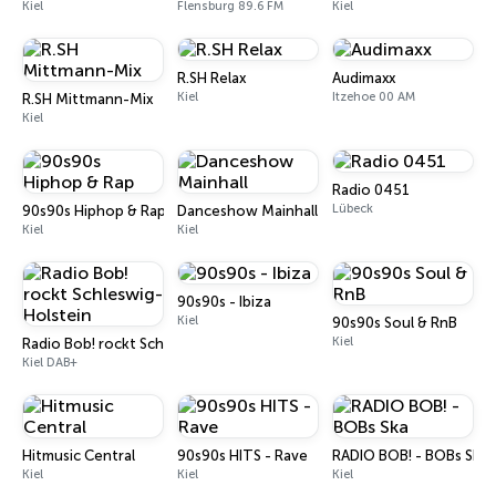
Kiel
Flensburg 89.6 FM
Kiel
R.SH Relax
Audimaxx
Kiel
Itzehoe 00 AM
R.SH Mittmann-Mix
Kiel
Radio 0451
Lübeck
90s90s Hiphop & Rap
Danceshow Mainhall
Kiel
Kiel
90s90s - Ibiza
Kiel
90s90s Soul & RnB
Kiel
Radio Bob! rockt Schleswig-Holstein
Kiel DAB+
Hitmusic Central
90s90s HITS - Rave
RADIO BOB! - BOBs Ska
Kiel
Kiel
Kiel