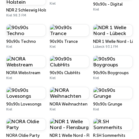
Kiel
90s90s - Digital
Kiel
NDR 2 Schleswig Holstein
Kiel 98.3 FM
90s90s Techno
90s90s Trance
NDR 1 Welle Nord - Lüb
Kiel
Kiel
Lübeck 93.1 FM
NORA Webstream
90s90s ClubHits
90s90s Boygroups
Kiel
Kiel
Kiel
90s90s Lovesongs
NORA Weihnachten
90s90s Grunge
Kiel
Kiel
Kiel
NORA Oldie Party
NDR 1 Welle Nord - Flensburg
R.SH Sommerhits