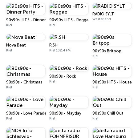
RADIO SYLT
Westerland
90s90s HITS - Dinner Party
90s90s HITS - Reggae
Kiel
Kiel
Nova Beat
R.SH
Kiel
Kiel 102.4 FM
90s90s Britpop
Kiel
90s90s - Rock
Kiel
90s90s - Christmas
90s90s HITS - House
Kiel
Kiel
90s90s - Love Parade
90s90s - Mayday
90s90s Chill Out
Kiel
Kiel
Kiel