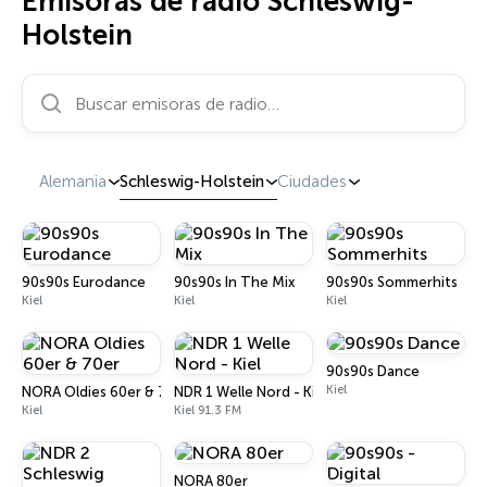
Emisoras de radio Schleswig-
Holstein
Buscar emisoras de radio…
Alemania
Schleswig-Holstein
Ciudades
90s90s Eurodance
90s90s In The Mix
90s90s Sommerhits
Kiel
Kiel
Kiel
90s90s Dance
Kiel
NORA Oldies 60er & 70er
NDR 1 Welle Nord - Kiel
Kiel
Kiel 91.3 FM
NORA 80er