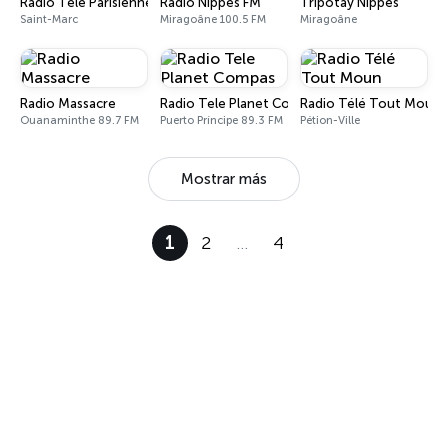
Radio Tele Parisienne
Radio Nippes FM
Tripotay Nippes
Saint-Marc
Miragoâne 100.5 FM
Miragoâne
Radio Massacre
Radio Tele Planet Compas
Radio Télé Tout Moun
Ouanaminthe 89.7 FM
Puerto Príncipe 89.3 FM
Pétion-Ville
Mostrar más
1
2
…
4