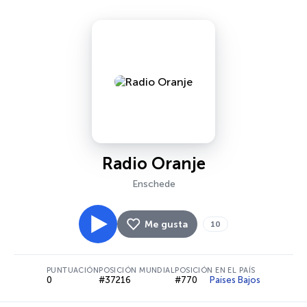
Radio Oranje
Enschede
Me gusta
10
PUNTUACIÓN
POSICIÓN MUNDIAL
POSICIÓN EN EL PAÍS
0
#37216
#770
Países Bajos