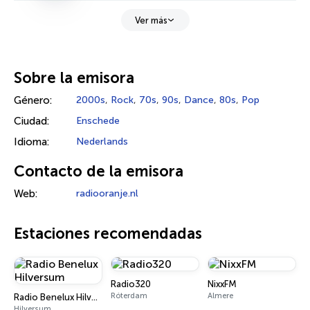
Ver más
Sobre la emisora
Género:
2000s
,
Rock
,
70s
,
90s
,
Dance
,
80s
,
Pop
Ciudad:
Enschede
Idioma:
Nederlands
Contacto de la emisora
Web:
radiooranje.nl
Estaciones recomendadas
Radio320
NixxFM
Róterdam
Almere
Radio Benelux Hilversum
Hilversum