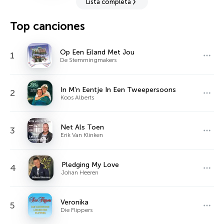
Lista completa
Top canciones
Op Een Eiland Met Jou
1
De Stemmingmakers
In M'n Eentje In Een Tweepersoons
2
Koos Alberts
Net Als Toen
3
Erik Van Klinken
Pledging My Love
4
Johan Heeren
Veronika
5
Die Flippers