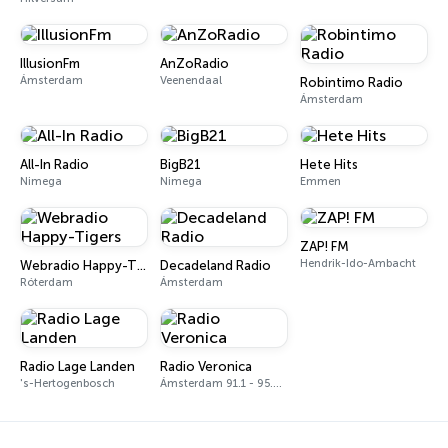
IllusionFm
AnZoRadio
Ámsterdam
Veenendaal
Robintimo Radio
Ámsterdam
All-In Radio
BigB21
Hete Hits
Nimega
Nimega
Emmen
ZAP! FM
Hendrik-Ido-Ambacht
Webradio Happy-Tigers
Decadeland Radio
Róterdam
Ámsterdam
Radio Lage Landen
Radio Veronica
's-Hertogenbosch
Ámsterdam 91.1 - 95.3 FM