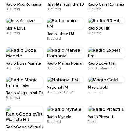
Radio Mixx Romania
Kiss Hits from the 10s
Radio Cafe Romania
București
București
București
Kiss 4 Love
Radio 90 Hit
București
București
Radio Iubire FM
București
Radio Doza Manele
Radio Manea Romania
Radio Expert Fm
București
București
Sighetu Marmației
Național FM
Magic Gold
București 91.7 FM
București
Radio Magia Inimii Tale
București
Radio Mynele
Radio Pitesti 1
București
Pitești
RadioGoogleVirtual Manele Hit