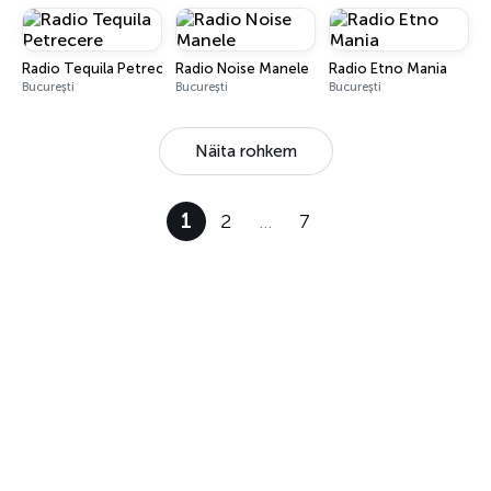
Radio Tequila Petrecere
Radio Noise Manele
Radio Etno Mania
București
București
București
Näita rohkem
1
2
…
7