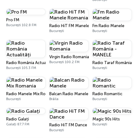
Pro FM
București 102.8 FM
Radio HiT FM Manele Romania
Fm Radio Manele
București
București
Virgin Radio Romania
București 100.2 FM
Radio România Actualități
Radio Taraf România -
București 105.3 FM
București
Radio Manele Mix Romania
Balcan Radio Manele
Radio Romantic
București
Brăila
București
Radio Galați
Magic 90s Hits
Galați 87.7 FM
București
Radio HiT FM Dance
București