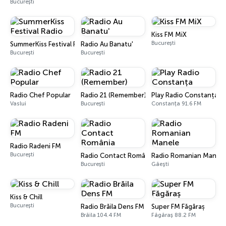
București
Kiss FM MiX
București
SummerKiss Festival Radio
Radio Au Banatu'
București
București
Radio Chef Popular
Radio 21 (Remember)
Play Radio Constanța
Vaslui
București
Constanța 91.6 FM
Radio Radeni FM
București
Radio Contact România
Radio Romanian Manele
București
Găeşti
Kiss & Chill
București
Radio Brăila Dens FM
Super FM Făgăraș
Brăila 104.4 FM
Făgăraș 88.2 FM