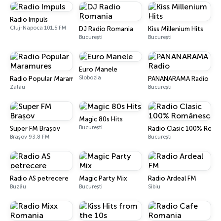
Radio Impuls
Cluj-Napoca 101.5 FM
DJ Radio Romania
Kiss Millenium Hits
București
București
Euro Manele
Slobozia
Radio Popular Maramures
PANANARAMA Radio
Zalău
București
Magic 80s Hits
București
Super FM Brașov
Radio Clasic 100% Rom
Brașov 93.8 FM
București
Radio AS petrecere
Magic Party Mix
Radio Ardeal FM
Buzău
București
Sibiu