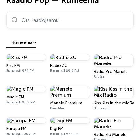
Raadio Pop — Rumeenia
Otsi raadiojaamu…
Rumeenia
Kiss FM
Radio ZU
București 96.1 FM
București 89.0 FM
Radio Pro Manele
Buzău
Magic FM
București 90.8 FM
Manele Premium
Kiss Kiss in the Mix Radi
Baia Mare
București
Europa FM
Digi FM
București 106.7 FM
București 97.9 FM
Radio Flo Manele
București