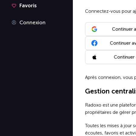
Favoris
Connectez-vous pour ajo
Connexion
Continuer 
Continuer a
Continuer
Après connexion, vous pou
Gestion centrali
Radoxo est une plateform
propriétaires de gérer pr
Toutes les mises à jour 
écoutes, favoris et activi