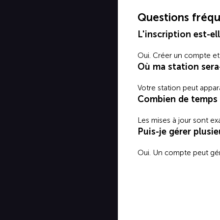
Questions fréq
L'inscription est-el
Oui. Créer un compte et g
Où ma station sera-
Votre station peut appar
Combien de temps 
Les mises à jour sont ex
Puis-je gérer plusie
Oui. Un compte peut gére