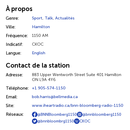
À propos
Genre:
Sport
,
Talk
,
Actualités
Ville:
Hamilton
Fréquence:
1150 AM
Indicatif:
CKOC
Langue:
English
Contact de la station
Adresse:
883 Upper Wentworth Street Suite 401 Hamilton
ON L9A 4Y6
Téléphone:
+1 905-574-1150
Email:
bob.harris@bellmedia.ca
Site:
www.iheartradio.ca/bnn-bloomberg-radio-1150
Réseaux:
@BNNBloomberg1150
@bnnbloomberg1150
@bnnbloombrg1150
CKOC