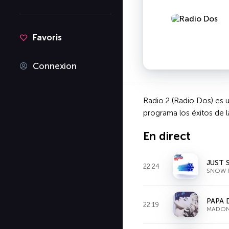
Favoris
Connexion
Radio 2 (Radio Dos) es 
programa los éxitos de l
En direct
JUST 
22:24
SNOW 
PAPA 
22:19
MADO