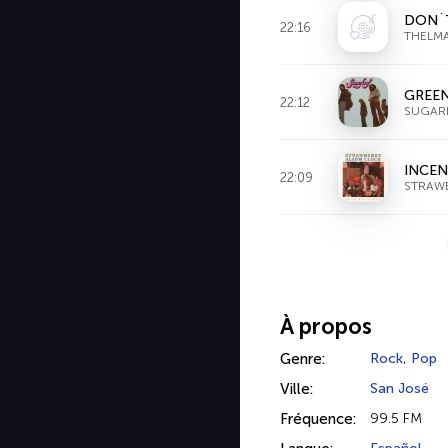
DON´T
22:16
THELM
GREEN
22:12
SUGAR
INCEN
22:09
STRAW
À propos
Genre:
Rock
,
Pop
Ville:
San José
Fréquence:
99.5 FM