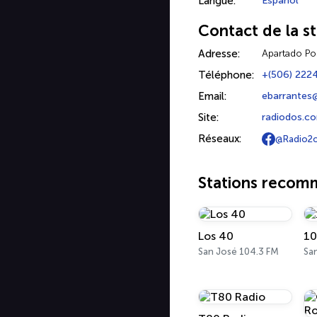
Langue:
Español
Contact de la st
Adresse:
Apartado Po
Téléphone:
+(506) 222
Email:
ebarrantes
Site:
radiodos.c
Réseaux:
@Radio2c
Stations reco
Los 40
10
San José 104.3 FM
Sa