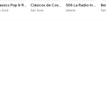
Classics Pop & Rock
Clásicos de Costa Rica
506 La Radio Interactiva
n José
San José
Liberia
San