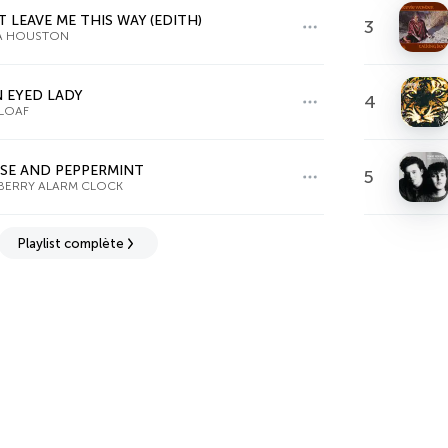
 LEAVE ME THIS WAY (EDITH)
3
A HOUSTON
 EYED LADY
4
LOAF
SE AND PEPPERMINT
5
BERRY ALARM CLOCK
Playlist complète