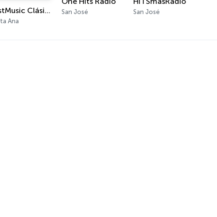
One Hits Radio
HITSmasRadio
BestMusic Clásicos Radio
San José
San José
ta Ana