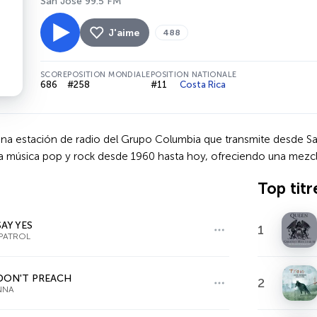
San José 99.5 FM
J'aime
488
SCORE
POSITION MONDIALE
POSITION NATIONALE
686
#258
#11
Costa Rica
una estación de radio del Grupo Columbia que transmite desde Sa
a música pop y rock desde 1960 hasta hoy, ofreciendo una mezcla 
Top titr
SAY YES
1
PATROL
DON'T PREACH
2
NNA