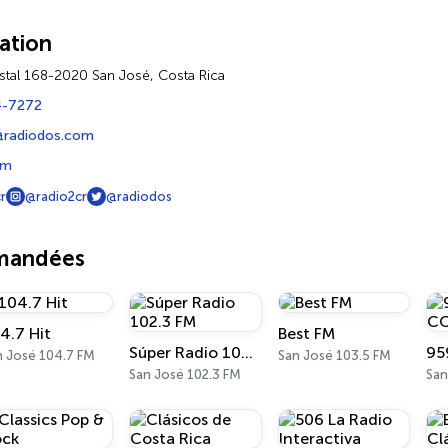
ation
stal 168-2020 San José, Costa Rica
4-7272
@radiodos.com
om
r
@radio2cr
@radiodos
mmandées
4.7 Hit
Best FM
Súper Radio 102.3 FM
95
n José 104.7 FM
San José 103.5 FM
San José 102.3 FM
San