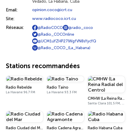
Vedado, La Habana, Cuba
Email:
opinion.coco@icrt.cu
Site:
www.radiococo.icrt.cu
Réseaux:
@RadioCOCO
@radio_coco
@Radio_COCOnline
@UCM1uYZHP27lWgfVN8sYycYQ
@Radio_COCO_(La_Habana)
Stations recommandées
Radio Rebelde
Radio Taíno
La Havane 96.7 FM
La Havane 93.3 FM
CMHW (La Reina Radial del Centro)
Santa Clara 101.5 FM, 840 AM
Radio Ciudad del Mar
Radio Cadena Agramonte
Radio Habana Cuba