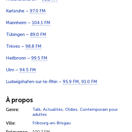
Karlsruhe –
97.0 FM
Mannheim –
104.1 FM
Tübingen –
89.0 FM
Trèves –
98.8 FM
Heilbronn –
99.5 FM
Ulm –
94.5 FM
Ludwigshafen-sur-le-Rhin –
95.9 FM, 91.0 FM
À propos
Genre:
Talk
,
Actualités
,
Oldies
,
Contemporain pour
adultes
Ville:
Fribourg-en-Brisgau
100.2 FM