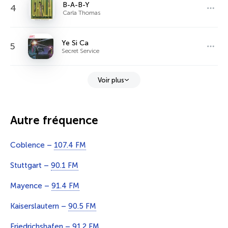
B-A-B-Y
4
Carla Thomas
Ye Si Ca
5
Secret Service
Voir plus
Autre fréquence
Coblence –
107.4 FM
Stuttgart –
90.1 FM
Mayence –
91.4 FM
Kaiserslautern –
90.5 FM
Friedrichshafen –
91.2 FM