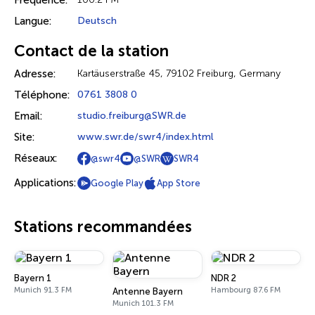
Fréquence:
Langue:
Deutsch
Contact de la station
Adresse:
Kartäuserstraße 45, 79102 Freiburg, Germany
Téléphone:
0761 3808 0
Email:
studio.freiburg@SWR.de
Site:
www.swr.de/swr4/index.html
Réseaux:
@swr4
@SWR
SWR4
Applications:
Google Play
App Store
Stations recommandées
Bayern 1
NDR 2
Munich 91.3 FM
Hambourg 87.6 FM
Antenne Bayern
Munich 101.3 FM