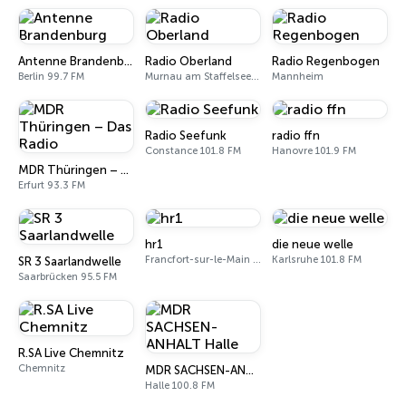
Antenne Brandenburg
Radio Oberland
Radio Regenbogen
Berlin 99.7 FM
Murnau am Staffelsee 97.5 FM
Mannheim
Radio Seefunk
radio ffn
Constance 101.8 FM
Hanovre 101.9 FM
MDR Thüringen – Das Radio
Erfurt 93.3 FM
hr1
die neue welle
Francfort-sur-le-Main 94.4 FM
Karlsruhe 101.8 FM
SR 3 Saarlandwelle
Saarbrücken 95.5 FM
R.SA Live Chemnitz
Chemnitz
MDR SACHSEN-ANHALT Halle
Halle 100.8 FM