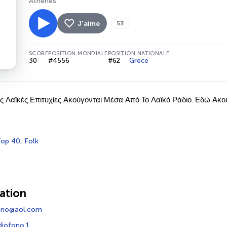
Athènes
J'aime
53
SCORE
POSITION MONDIALE
POSITION NATIONALE
30
#4556
#62
Grèce
ς Λαϊκές Επιτυχίες Ακούγονται Μέσα Από Το Λαϊκό Ράδιο. Εδώ Ακ
op 40
,
Folk
ation
fono@aol.com
diofono.1