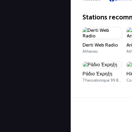
Stations reco
Derti Web Radio
Athènes
At
Ράδιο Έκρηξη
Ηλ
Thessalonique 99.8 FM
Co