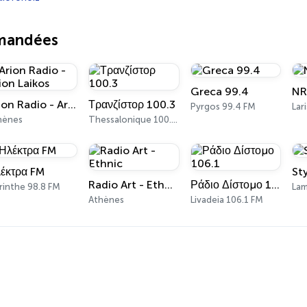
mmandées
Greca 99.4
NR
Arion Radio - Arion Laikos
Τρανζίστορ 100.3
Pyrgos 99.4 FM
Lar
hènes
Thessalonique 100.3 FM
έκτρα FM
St
Radio Art - Ethnic
Ράδιο Δίστομο 106.1
rinthe 98.8 FM
Lam
Athènes
Livadeia 106.1 FM