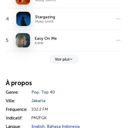
Stargazing
4
Myles Smith
Easy On Me
5
Adele
Voir plus
À propos
Genre:
Pop
,
Top 40
Ville:
Jakarta
Fréquence:
102.2 FM
Indicatif:
PM2FGK
Langue:
English
,
Bahasa Indonesia