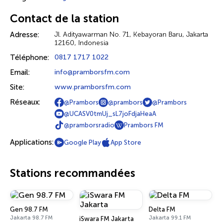
Contact de la station
Adresse:
Jl. Adityawarman No. 71, Kebayoran Baru, Jakarta
12160, Indonesia
Téléphone:
0817 1717 1022
Email:
info@pramborsfm.com
Site:
www.pramborsfm.com
Réseaux:
@Prambors
@prambors
@Prambors
@UCASV0tmUj_sL7joFdjaHeaA
@pramborsradio
Prambors FM
Applications:
Google Play
App Store
Stations recommandées
Gen 98.7 FM
Delta FM
Jakarta 98.7 FM
Jakarta 99.1 FM
iSwara FM Jakarta