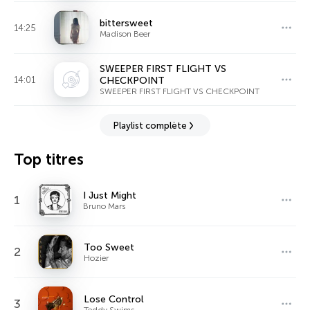
bittersweet
14:25
Madison Beer
SWEEPER FIRST FLIGHT VS
14:01
CHECKPOINT
SWEEPER FIRST FLIGHT VS CHECKPOINT
Playlist complète
Top titres
I Just Might
1
Bruno Mars
Too Sweet
2
Hozier
Lose Control
3
Teddy Swims