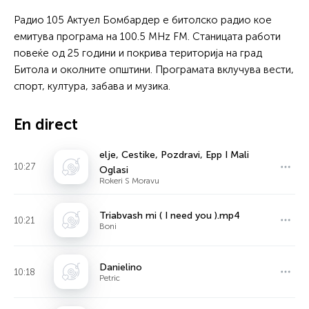
Радио 105 Актуел Бомбардер е битолско радио кое
емитува програма на 100.5 MHz FM. Станицата работи
повеќе од 25 години и покрива територија на град
Битола и околните општини. Програмата вклучува вести,
спорт, култура, забава и музика.
En direct
elje, Cestike, Pozdravi, Epp I Mali
10:27
Oglasi
Rokeri S Moravu
Triabvash mi ( I need you ).mp4
10:21
Boni
Danielino
10:18
Petric