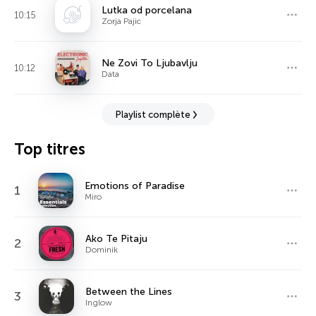
Lutka od porcelana
10:15
Zorja Pajic
Ne Zovi To Ljubavlju
10:12
Data
Playlist complète
Top titres
Emotions of Paradise
1
Miro
Ako Te Pitaju
2
Dominik
Between the Lines
3
Inglow