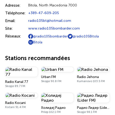
Adresse:
Bitola, North Macedonia 7000
Téléphone:
+389-47-609-205
Email:
radio105bt@hotmail.com
Site:
www.radio105bombarder.com
Réseaux:
@radio105bombarder
@radio105Bitola
Bitola
Stations recommandées
Urban FM
Radio Jehona
Skopje 90.8 FM
Kumanovo 103.5 FM
Radio Kanal 77
Skopje 89.7 FM
Radio Kocani
Kočani 91.4 FM
Холидеј Радио
Радио Лидер (Lider FM)
Prilep 102.1 FM
Skopje 98.1 FM