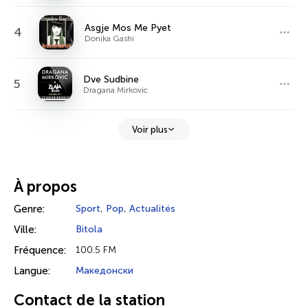
Asgje Mos Me Pyet
4
Donika Gashi
Dve Sudbine
5
Dragana Mirkovic
Voir plus
À propos
Genre:
Sport
,
Pop
,
Actualités
Ville:
Bitola
Fréquence:
100.5 FM
Langue:
Македонски
Contact de la station